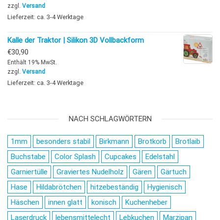
zzgl.
Versand
Lieferzeit: ca. 3-4 Werktage
Kalle der Traktor | Silikon 3D Vollbackform
€
30,90
Enthält 19% MwSt.
zzgl.
Versand
Lieferzeit: ca. 3-4 Werktage
NACH SCHLAGWÖRTERN
1mm
besonders stabil
Birkmann
Brotkorb
Brotlaib
Buchstabe
Color Splash
Cupcakes
Edelstahl
Garniertülle
Graviertes Nudelholz
Gären
Gärtuch
Hase
Hildabrötchen
hitzebeständig
Hygienisch
Häschen
innen glatt
konisch
Kuchenheber
Laserdruck
lebensmittelecht
Lebkuchen
Marzipan