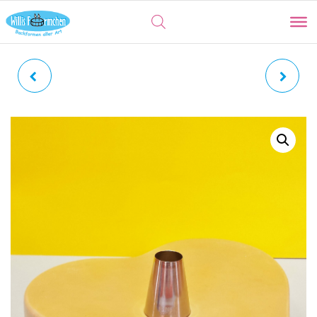
STERNTÜLLE |
LOCHTÜLLE | Ø 17 MM
FRANZÖSISCH Ø 6 MM