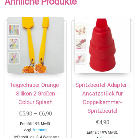
Ähnliche Produkte
Teigschaber Orange |
Spritzbeutel-Adapter |
Silikon 2 Größen
Ansatzstück für
Colour Splash
Doppelkammer-
Spritzbeutel
Preisspanne: €5,90 bis €6,90
€
5,90
–
€
6,90
€
4,90
Enthält 19% MwSt.
zzgl.
Versand
Enthält 19% MwSt.
Lieferzeit: ca. 3-4 Werktage