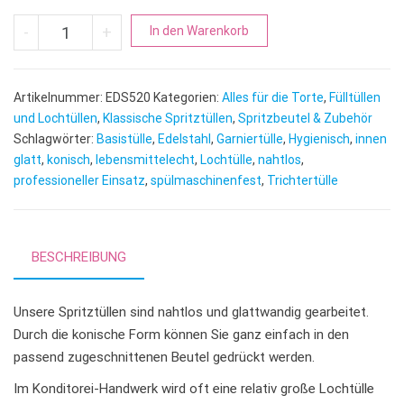
Lochtülle | Ø 20 mm Menge
A
-
+
In den Warenkorb
l
t
e
Artikelnummer:
EDS520
Kategorien:
Alles für die Torte
,
Fülltüllen
r
und Lochtüllen
,
Klassische Spritztüllen
,
Spritzbeutel & Zubehör
n
Schlagwörter:
Basistülle
,
Edelstahl
,
Garniertülle
,
Hygienisch
,
innen
glatt
,
konisch
,
lebensmittelecht
,
Lochtülle
,
nahtlos
a
,
professioneller Einsatz
,
spülmaschinenfest
,
Trichtertülle
t
i
v
e
BESCHREIBUNG
:
Unsere Spritztüllen sind nahtlos und glattwandig gearbeitet.
Durch die konische Form können Sie ganz einfach in den
passend zugeschnittenen Beutel gedrückt werden.
Im Konditorei-Handwerk wird oft eine relativ große Lochtülle