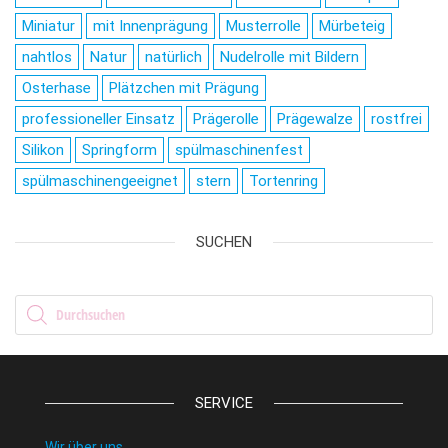
Miniatur
mit Innenprägung
Musterrolle
Mürbeteig
nahtlos
Natur
natürlich
Nudelrolle mit Bildern
Osterhase
Plätzchen mit Prägung
professioneller Einsatz
Prägerolle
Prägewalze
rostfrei
Silikon
Springform
spülmaschinenfest
spülmaschinengeeignet
stern
Tortenring
SUCHEN
Products search
SERVICE
Wir über uns