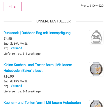
Mi
Ma
Preis:
€10
—
€20
Filter
UNSERE BESTSELLER
Rucksack | Outdoor-Bag mit Innenprägung
€
4,50
Enthält 19% MwSt.
zzgl.
Versand
Lieferzeit: ca. 3-4 Werktage
Kleine Kuchen- und Tortenform | Mit losem
Hebeboden Baker´s best
€
16,90
Enthält 19% MwSt.
zzgl.
Versand
Lieferzeit: ca. 3-4 Werktage
Kuchen- und Tortenform | Mit losem Hebeboden