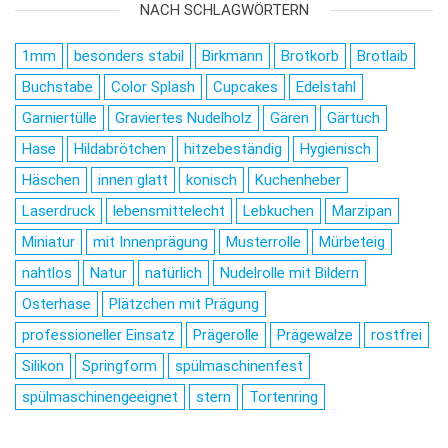
NACH SCHLAGWÖRTERN
1mm
besonders stabil
Birkmann
Brotkorb
Brotlaib
Buchstabe
Color Splash
Cupcakes
Edelstahl
Garniertülle
Graviertes Nudelholz
Gären
Gärtuch
Hase
Hildabrötchen
hitzebeständig
Hygienisch
Häschen
innen glatt
konisch
Kuchenheber
Laserdruck
lebensmittelecht
Lebkuchen
Marzipan
Miniatur
mit Innenprägung
Musterrolle
Mürbeteig
nahtlos
Natur
natürlich
Nudelrolle mit Bildern
Osterhase
Plätzchen mit Prägung
professioneller Einsatz
Prägerolle
Prägewalze
rostfrei
Silikon
Springform
spülmaschinenfest
spülmaschinengeeignet
stern
Tortenring