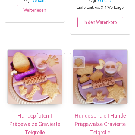
zzgl.
Versand
zzgl.
Versand
Lieferzeit: ca. 3-4 Werktage
Weiterlesen
In den Warenkorb
Hundepfoten |
Hundeschule | Hunde
Prägewalze Gravierte
Prägewalze Gravierte
Teigrolle
Teigrolle