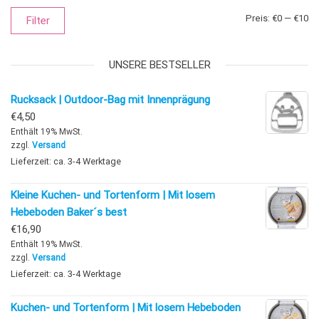
Mi
Ma
Preis:
€0
—
€10
Filter
UNSERE BESTSELLER
Rucksack | Outdoor-Bag mit Innenprägung
€
4,50
Enthält 19% MwSt.
zzgl.
Versand
Lieferzeit: ca. 3-4 Werktage
Kleine Kuchen- und Tortenform | Mit losem
Hebeboden Baker´s best
€
16,90
Enthält 19% MwSt.
zzgl.
Versand
Lieferzeit: ca. 3-4 Werktage
Kuchen- und Tortenform | Mit losem Hebeboden