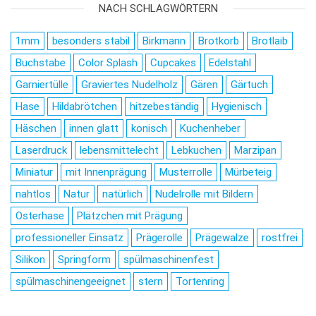
NACH SCHLAGWÖRTERN
1mm
besonders stabil
Birkmann
Brotkorb
Brotlaib
Buchstabe
Color Splash
Cupcakes
Edelstahl
Garniertülle
Graviertes Nudelholz
Gären
Gärtuch
Hase
Hildabrötchen
hitzebeständig
Hygienisch
Häschen
innen glatt
konisch
Kuchenheber
Laserdruck
lebensmittelecht
Lebkuchen
Marzipan
Miniatur
mit Innenprägung
Musterrolle
Mürbeteig
nahtlos
Natur
natürlich
Nudelrolle mit Bildern
Osterhase
Plätzchen mit Prägung
professioneller Einsatz
Prägerolle
Prägewalze
rostfrei
Silikon
Springform
spülmaschinenfest
spülmaschinengeeignet
stern
Tortenring