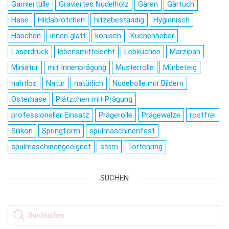
Garniertülle
Graviertes Nudelholz
Gären
Gärtuch
Hase
Hildabrötchen
hitzebeständig
Hygienisch
Häschen
innen glatt
konisch
Kuchenheber
Laserdruck
lebensmittelecht
Lebkuchen
Marzipan
Miniatur
mit Innenprägung
Musterrolle
Mürbeteig
nahtlos
Natur
natürlich
Nudelrolle mit Bildern
Osterhase
Plätzchen mit Prägung
professioneller Einsatz
Prägerolle
Prägewalze
rostfrei
Silikon
Springform
spülmaschinenfest
spülmaschinengeeignet
stern
Tortenring
SUCHEN
Products search