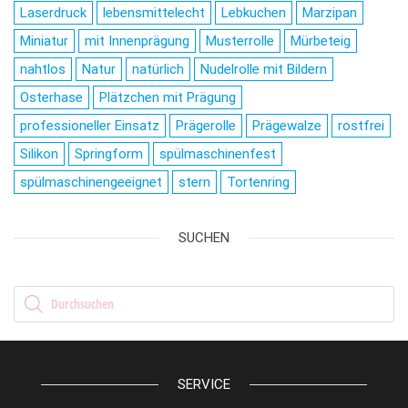
Laserdruck
lebensmittelecht
Lebkuchen
Marzipan
Miniatur
mit Innenprägung
Musterrolle
Mürbeteig
nahtlos
Natur
natürlich
Nudelrolle mit Bildern
Osterhase
Plätzchen mit Prägung
professioneller Einsatz
Prägerolle
Prägewalze
rostfrei
Silikon
Springform
spülmaschinenfest
spülmaschinengeeignet
stern
Tortenring
SUCHEN
Products search
SERVICE