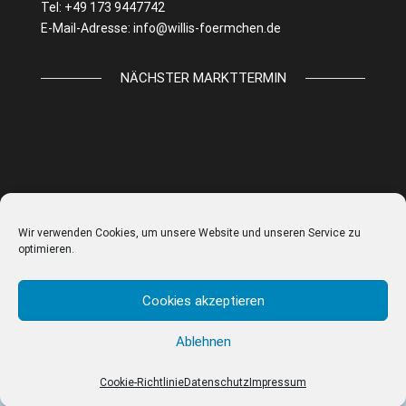
Tel: +49 173 9447742
E-Mail-Adresse:
info@willis-foermchen.de
NÄCHSTER MARKTTERMIN
Wir verwenden Cookies, um unsere Website und unseren Service zu
optimieren.
Cookies akzeptieren
Ablehnen
© WILLIS FÖRMCHEN |
IMPRESSUM
|
DATENSCHUTZ
|
AGB
|
COOKIE EINSTELLUNGEN
Cookie-Richtlinie
Datenschutz
Impressum
Vertrag widerrufen