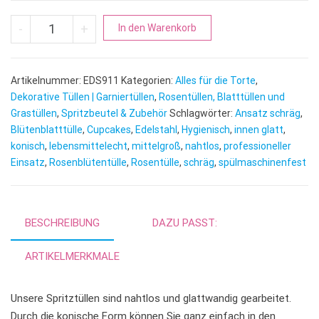
Rosentülle | mittel angeschrägt 3 x 15 mm Menge
A
-
+
In den Warenkorb
l
t
e
Artikelnummer:
EDS911
Kategorien:
Alles für die Torte
,
r
Dekorative Tüllen | Garniertüllen
,
Rosentüllen, Blatttüllen und
n
Grastüllen
,
Spritzbeutel & Zubehör
Schlagwörter:
Ansatz schräg
,
Blütenblatttülle
,
Cupcakes
,
Edelstahl
,
Hygienisch
a
,
innen glatt
,
konisch
,
lebensmittelecht
,
mittelgroß
,
nahtlos
,
professioneller
t
Einsatz
,
Rosenblütentülle
,
Rosentülle
,
schräg
,
spülmaschinenfest
i
v
e
:
BESCHREIBUNG
DAZU PASST:
ARTIKELMERKMALE
Unsere Spritztüllen sind nahtlos und glattwandig gearbeitet.
Durch die konische Form können Sie ganz einfach in den