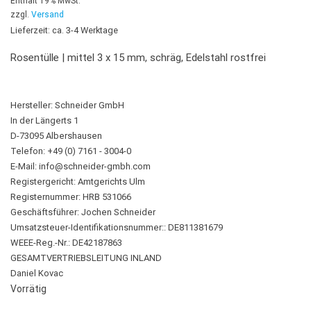
Enthält 19% MwSt.
zzgl.
Versand
Lieferzeit: ca. 3-4 Werktage
Rosentülle | mittel 3 x 15 mm, schräg, Edelstahl rostfrei
Hersteller:
Schneider GmbH
In der Längerts 1
D-73095 Albershausen
Telefon: +49 (0) 7161 - 3004-0
E-Mail:
info@schneider-gmbh.com
Registergericht: Amtgerichts Ulm
Registernummer: HRB 531066
Geschäftsführer: Jochen Schneider
Umsatzsteuer-Identifikationsnummer:: DE811381679
WEEE-Reg.-Nr.: DE42187863
GESAMTVERTRIEBSLEITUNG INLAND
Daniel Kovac
Vorrätig