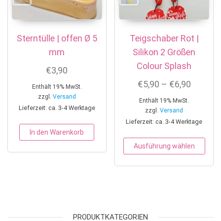
Sterntülle | offen Ø 5
Teigschaber Rot |
mm
Silikon 2 Größen
Colour Splash
€
3,90
Preissp
€
5,90
–
€
6,90
Enthält 19% MwSt.
zzgl.
Versand
Enthält 19% MwSt.
Lieferzeit: ca. 3-4 Werktage
zzgl.
Versand
Lieferzeit: ca. 3-4 Werktage
In den Warenkorb
Dies
Ausführung wählen
PRODUKTKATEGORIEN