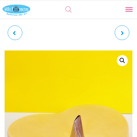
STERNTÜLLE |
ROSENTÜLLE | MITTEL
FRANZÖSISCH 8 MM Ø
GERADE 3,6 X 16 MM