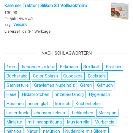
Kalle der Traktor | Silikon 3D Vollbackform
€
30,90
Enthält 19% MwSt.
zzgl.
Versand
Lieferzeit: ca. 3-4 Werktage
NACH SCHLAGWÖRTERN
1mm
besonders stabil
Birkmann
Brotkorb
Brotlaib
Buchstabe
Color Splash
Cupcakes
Edelstahl
Garniertülle
Graviertes Nudelholz
Gären
Gärtuch
Hase
Hildabrötchen
hitzebeständig
Hygienisch
Häschen
innen glatt
konisch
Kuchenheber
Laserdruck
lebensmittelecht
Lebkuchen
Marzipan
Miniatur
mit Innenprägung
Musterrolle
Mürbeteig
nahtlos
Natur
natürlich
Nudelrolle mit Bildern