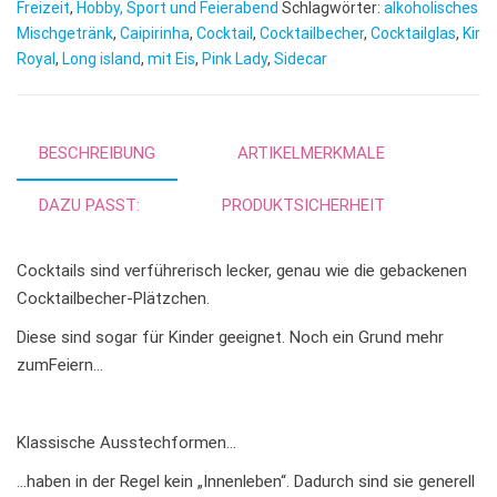
n
Freizeit
,
Hobby, Sport und Feierabend
Schlagwörter:
alkoholisches
Mischgetränk
,
Caipirinha
,
Cocktail
,
Cocktailbecher
a
,
Cocktailglas
,
Kir
Royal
,
Long island
,
mit Eis
,
Pink Lady
,
Sidecar
t
i
v
e
BESCHREIBUNG
ARTIKELMERKMALE
:
DAZU PASST:
PRODUKTSICHERHEIT
Cocktails sind verführerisch lecker, genau wie die gebackenen
Cocktailbecher-Plätzchen.
Diese sind sogar für Kinder geeignet. Noch ein Grund mehr
zumFeiern…
Klassische Ausstechformen…
…haben in der Regel kein „Innenleben“. Dadurch sind sie generell