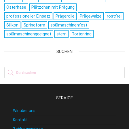
Osterhase
Plätzchen mit Prägung
professioneller Einsatz
Prägerolle
Prägewalze
rostfrei
Silikon
Springform
spülmaschinenfest
spülmaschinengeeignet
stern
Tortenring
SUCHEN
Products search
SERVICE
Wir über uns
Kontakt