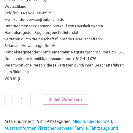
Deutschland
Telefon: +49 5201 66169 29
Mail:
kundenservice@birkmann.de
Unternehmensgegenstand: Verkauf von Haushaltswaren
Handelsregister: Registergericht Gütersloh
vertreten durch die geschäftsführende Gesellschafterin:
Birkmann-Verwaltungs-GmbH
Handelsregister der Komplementärin: Registergericht Gütersloh , 5131
Umsatzsteuer-Identifikationsnummer(n): 812 414 076
Verantwortliche Person:
diese vertreten durch ihren Geschäftsführer:
Lars Birkmann
Vorrätig
Cocktail | Cocktailglas Menge
A
-
+
In den Warenkorb
l
t
e
Artikelnummer:
198159
Kategorien:
Alles für die Hochzeit
,
r
Ausstechformen Plätzchenbäckerei
,
Familie, Fahrzeuge und