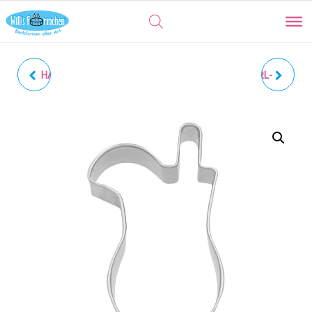
HAUS MIT HERZ | SWEET
KIPFERLKRANZ | KIPFERL-
HOME MIT
AUSSTECHER FÜR 7
INNENPRÄGUNG
KIPFERL