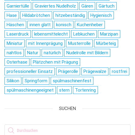
Garniertülle
Graviertes Nudelholz
Gären
Gärtuch
Hase
Hildabrötchen
hitzebeständig
Hygienisch
Häschen
innen glatt
konisch
Kuchenheber
Laserdruck
lebensmittelecht
Lebkuchen
Marzipan
Miniatur
mit Innenprägung
Musterrolle
Mürbeteig
nahtlos
Natur
natürlich
Nudelrolle mit Bildern
Osterhase
Plätzchen mit Prägung
professioneller Einsatz
Prägerolle
Prägewalze
rostfrei
Silikon
Springform
spülmaschinenfest
spülmaschinengeeignet
stern
Tortenring
SUCHEN
Products search