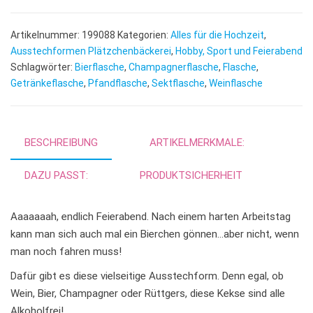
t
e
Artikelnummer:
199088
Kategorien:
Alles für die Hochzeit
,
r
Ausstechformen Plätzchenbäckerei
,
Hobby, Sport und Feierabend
n
Schlagwörter:
Bierflasche
,
Champagnerflasche
,
Flasche
,
Getränkeflasche
,
Pfandflasche
,
Sektflasche
,
a
Weinflasche
t
i
v
BESCHREIBUNG
ARTIKELMERKMALE:
e
:
DAZU PASST:
PRODUKTSICHERHEIT
Aaaaaaah, endlich Feierabend. Nach einem harten Arbeitstag
kann man sich auch mal ein Bierchen gönnen…aber nicht, wenn
man noch fahren muss!
Dafür gibt es diese vielseitige Ausstechform. Denn egal, ob
Wein, Bier, Champagner oder Rüttgers, diese Kekse sind alle
Alkoholfrei!