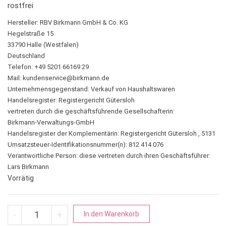
rostfrei
Hersteller:
RBV Birkmann GmbH & Co. KG
Hegelstraße 15
33790 Halle (Westfalen)
Deutschland
Telefon: +49 5201 66169 29
Mail:
kundenservice@birkmann.de
Unternehmensgegenstand: Verkauf von Haushaltswaren
Handelsregister: Registergericht Gütersloh
vertreten durch die geschäftsführende Gesellschafterin:
Birkmann-Verwaltungs-GmbH
Handelsregister der Komplementärin: Registergericht Gütersloh , 5131
Umsatzsteuer-Identifikationsnummer(n): 812 414 076
Verantwortliche Person:
diese vertreten durch ihren Geschäftsführer:
Lars Birkmann
Vorrätig
Bierflasche | Weinflasche mit Innenprägung Menge
A
-
+
In den Warenkorb
l