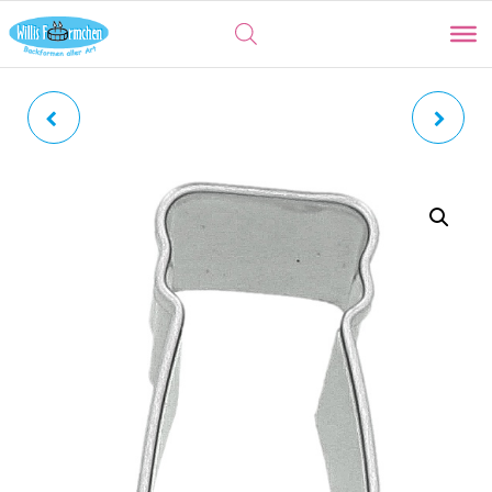
BRATWURST |
BREZEL | INNEN
WÜRSTCHEN
AUSGESTOCHEN