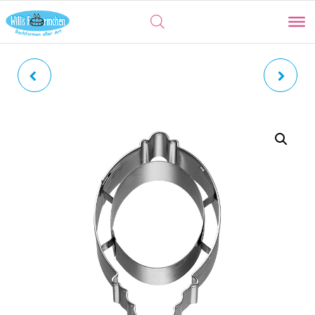
APFEL | MINIATUR
KRONE | KÖNIGSKRONE
MIT INNENPRÄGUNG