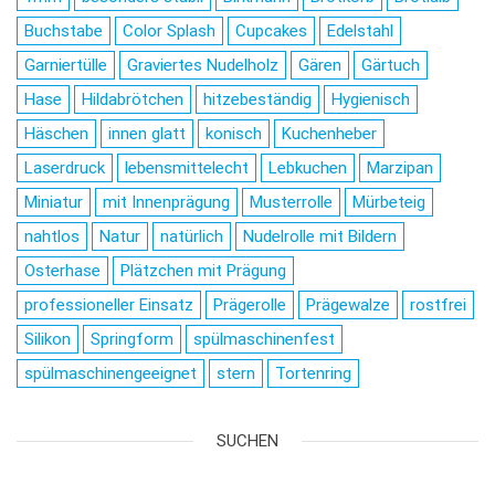
Buchstabe
Color Splash
Cupcakes
Edelstahl
Garniertülle
Graviertes Nudelholz
Gären
Gärtuch
Hase
Hildabrötchen
hitzebeständig
Hygienisch
Häschen
innen glatt
konisch
Kuchenheber
Laserdruck
lebensmittelecht
Lebkuchen
Marzipan
Miniatur
mit Innenprägung
Musterrolle
Mürbeteig
nahtlos
Natur
natürlich
Nudelrolle mit Bildern
Osterhase
Plätzchen mit Prägung
professioneller Einsatz
Prägerolle
Prägewalze
rostfrei
Silikon
Springform
spülmaschinenfest
spülmaschinengeeignet
stern
Tortenring
SUCHEN