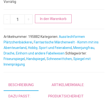
Vorrätig
Spiegel | Handspiegel mit Innenprägung Menge
A
-
+
In den Warenkorb
l
t
e
Artikelnummer:
195882
Kategorien:
Ausstechformen
r
Plätzchenbäckerei
,
Fantastische Märchenwelt - Komm mit ins
n
Abenteuerland
,
Hobby, Sport und Feierabend
,
Meerjungfrau,
Drache, Einhorn und andere Fabelwesen
Schlagwörter:
a
Friseurspiegel
,
Handspiegel
,
Schneewittchen
,
Spiegel mit
t
Innenprägung
i
v
e
:
BESCHREIBUNG
ARTIKELMERKMALE:
DAZU PASST:
PRODUKTSICHERHEIT