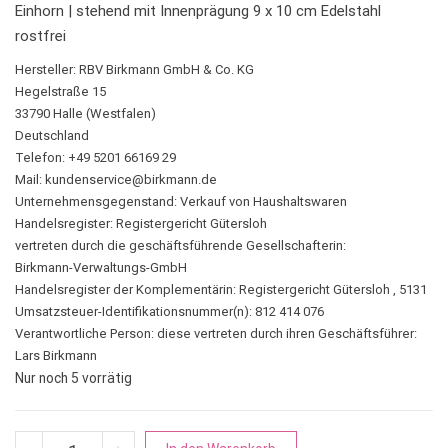
Einhorn | stehend mit Innenprägung 9 x 10 cm Edelstahl
rostfrei
Hersteller:
RBV Birkmann GmbH & Co. KG
Hegelstraße 15
33790 Halle (Westfalen)
Deutschland
Telefon: +49 5201 66169 29
Mail:
kundenservice@birkmann.de
Unternehmensgegenstand: Verkauf von Haushaltswaren
Handelsregister: Registergericht Gütersloh
vertreten durch die geschäftsführende Gesellschafterin:
Birkmann-Verwaltungs-GmbH
Handelsregister der Komplementärin: Registergericht Gütersloh , 5131
Umsatzsteuer-Identifikationsnummer(n): 812 414 076
Verantwortliche Person:
diese vertreten durch ihren Geschäftsführer:
Lars Birkmann
Nur noch 5 vorrätig
Einhorn | stehend mit Innenprägung Menge
A