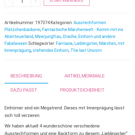
-
+
In den Warenkorb
l
t
e
Artikelnummer:
197374
Kategorien:
Ausstechformen
r
Plätzchenbäckerei
,
Fantastische Märchenwelt - Komm mit ins
n
Abenteuerland
,
Meerjungfrau, Drache, Einhorn und andere
Fabelwesen
Schlagwörter:
Fantasie
,
Lieblingstier
a
,
Märchen
,
mit
Innenprägung
,
stehendes Einhorn
,
The last Unicorn
t
i
v
e
BESCHREIBUNG
ARTIKELMERKMALE:
:
DAZU PASST:
PRODUKTSICHERHEIT
Einhörner sind ein Megatrend. Dieses mit Innenprägung lässt
sich toll verzieren.
Wir haben aktuell 4 wunderschöne verschiedene
Ausstechformen und eine Backform zu diesem „Lieblingstier“