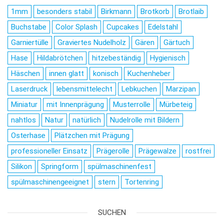
1mm
besonders stabil
Birkmann
Brotkorb
Brotlaib
Buchstabe
Color Splash
Cupcakes
Edelstahl
Garniertülle
Graviertes Nudelholz
Gären
Gärtuch
Hase
Hildabrötchen
hitzebeständig
Hygienisch
Häschen
innen glatt
konisch
Kuchenheber
Laserdruck
lebensmittelecht
Lebkuchen
Marzipan
Miniatur
mit Innenprägung
Musterrolle
Mürbeteig
nahtlos
Natur
natürlich
Nudelrolle mit Bildern
Osterhase
Plätzchen mit Prägung
professioneller Einsatz
Prägerolle
Prägewalze
rostfrei
Silikon
Springform
spülmaschinenfest
spülmaschinengeeignet
stern
Tortenring
SUCHEN