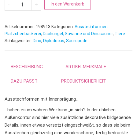
Diplodocus | Sauropode mit Innenprägung Menge
A
-
+
In den Warenkorb
l
t
e
Artikelnummer:
198913
Kategorien:
Ausstechformen
r
Plätzchenbäckerei
,
Dschungel, Savanne und Dinosaurier
,
Tiere
n
Schlagwörter:
Dino
,
Diplodocus
,
Sauropode
a
t
i
BESCHREIBUNG
ARTIKELMERKMALE
v
e
DAZU PASST:
PRODUKTSICHERHEIT
:
Ausstechformen mit Innenprägung…
…haben es im wahren Wortsinn „in sich“! In der üblichen
Außenkontur sind hier viele zusätzliche dekorative bildgebende
Details, innen etwas versetzt eingeschweißt, so dass sie beim
Ausstechen gleichzeitig eine wunderschöne, fertig bedruckte