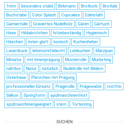
1mm
besonders stabil
Birkmann
Brotkorb
Brotlaib
Buchstabe
Color Splash
Cupcakes
Edelstahl
Garniertülle
Graviertes Nudelholz
Gären
Gärtuch
Hase
Hildabrötchen
hitzebeständig
Hygienisch
Häschen
innen glatt
konisch
Kuchenheber
Laserdruck
lebensmittelecht
Lebkuchen
Marzipan
Miniatur
mit Innenprägung
Musterrolle
Mürbeteig
nahtlos
Natur
natürlich
Nudelrolle mit Bildern
Osterhase
Plätzchen mit Prägung
professioneller Einsatz
Prägerolle
Prägewalze
rostfrei
Silikon
Springform
spülmaschinenfest
spülmaschinengeeignet
stern
Tortenring
SUCHEN