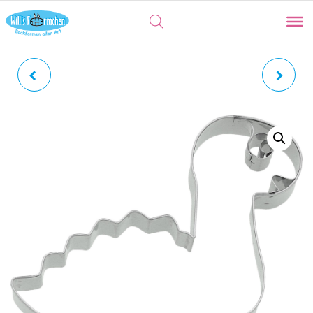
STEGOSAURUS |
CAMARASAURUS |
DACHSECHSE MIT
SAUROPODE
INNENPRÄGUNG