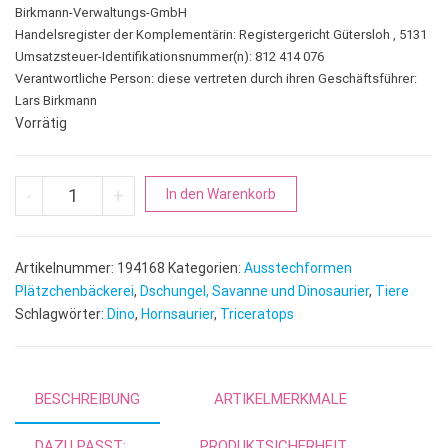
Birkmann-Verwaltungs-GmbH
Handelsregister der Komplementärin: Registergericht Gütersloh , 5131
Umsatzsteuer-Identifikationsnummer(n): 812 414 076
Verantwortliche Person:
diese vertreten durch ihren Geschäftsführer:
Lars Birkmann
Vorrätig
Triceratops | Hornsaurier Menge
A
-
+
In den Warenkorb
l
t
e
Artikelnummer:
194168
Kategorien:
Ausstechformen
r
Plätzchenbäckerei
,
Dschungel, Savanne und Dinosaurier
,
Tiere
n
Schlagwörter:
Dino
,
Hornsaurier
,
Triceratops
a
t
i
BESCHREIBUNG
ARTIKELMERKMALE
v
e
DAZU PASST:
PRODUKTSICHERHEIT