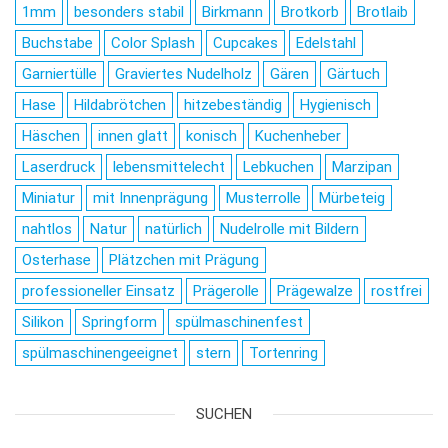
1mm
besonders stabil
Birkmann
Brotkorb
Brotlaib
Buchstabe
Color Splash
Cupcakes
Edelstahl
Garniertülle
Graviertes Nudelholz
Gären
Gärtuch
Hase
Hildabrötchen
hitzebeständig
Hygienisch
Häschen
innen glatt
konisch
Kuchenheber
Laserdruck
lebensmittelecht
Lebkuchen
Marzipan
Miniatur
mit Innenprägung
Musterrolle
Mürbeteig
nahtlos
Natur
natürlich
Nudelrolle mit Bildern
Osterhase
Plätzchen mit Prägung
professioneller Einsatz
Prägerolle
Prägewalze
rostfrei
Silikon
Springform
spülmaschinenfest
spülmaschinengeeignet
stern
Tortenring
SUCHEN