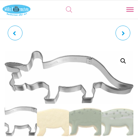
STEGOSAURUS |
T-REX | RAPTOR
KNOCHENPLATTENECHS
E