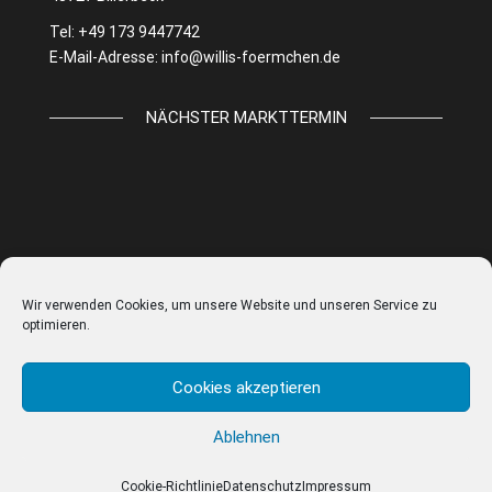
Tel: +49 173 9447742
E-Mail-Adresse:
info@willis-foermchen.de
NÄCHSTER MARKTTERMIN
Wir verwenden Cookies, um unsere Website und unseren Service zu
optimieren.
Cookies akzeptieren
Ablehnen
© WILLIS FÖRMCHEN |
IMPRESSUM
|
DATENSCHUTZ
|
AGB
|
COOKIE EINSTELLUNGEN
Cookie-Richtlinie
Datenschutz
Impressum