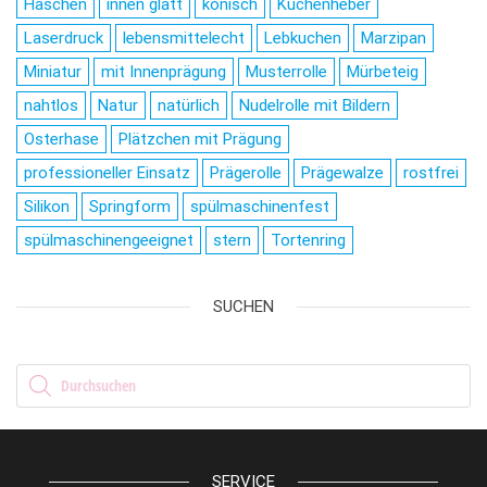
Häschen
innen glatt
konisch
Kuchenheber
Laserdruck
lebensmittelecht
Lebkuchen
Marzipan
Miniatur
mit Innenprägung
Musterrolle
Mürbeteig
nahtlos
Natur
natürlich
Nudelrolle mit Bildern
Osterhase
Plätzchen mit Prägung
professioneller Einsatz
Prägerolle
Prägewalze
rostfrei
Silikon
Springform
spülmaschinenfest
spülmaschinengeeignet
stern
Tortenring
SUCHEN
Products search
SERVICE