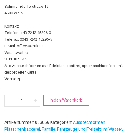
Schmierndorferstraße 19
4600 Wels
Kontakt:
Telefon: +43 7242 45296-0
Telefax: 0043 7242 45296-5
E-Mail:
office@krifka.at
Verantwortlich:
SEPP KRIFKA
Alle Ausstechformen aus Edelstahl, rostfrei, spülmaschinenfest, mit
gebördelter Kante
Vorrätig
Frosch | Kröte Menge
A
-
+
In den Warenkorb
l
t
e
Artikelnummer:
053066
Kategorien:
Ausstechformen
r
Plätzchenbäckerei
,
Familie, Fahrzeuge und Freizeit
,
Im Wasser,