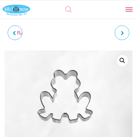
FLAMINGO | TASSENKEKS
FROSCHKOPF | MIT
INNENPRÄGUNG