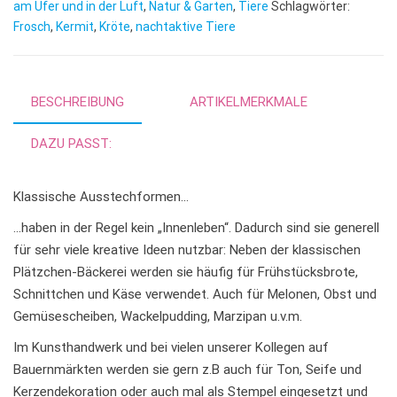
n
am Ufer und in der Luft
,
Natur & Garten
,
Tiere
Schlagwörter:
Frosch
,
Kermit
,
Kröte
,
nachtaktive Tiere
a
t
i
v
BESCHREIBUNG
ARTIKELMERKMALE
e
:
DAZU PASST:
Klassische Ausstechformen…
…haben in der Regel kein „Innenleben“. Dadurch sind sie generell
für sehr viele kreative Ideen nutzbar: Neben der klassischen
Plätzchen-Bäckerei werden sie häufig für Frühstücksbrote,
Schnittchen und Käse verwendet. Auch für Melonen, Obst und
Gemüsescheiben, Wackelpudding, Marzipan u.v.m.
Im Kunsthandwerk und bei vielen unserer Kollegen auf
Bauernmärkten werden sie gern z.B auch für Ton, Seife und
Kerzendekoration oder auch mal als Stempel eingesetzt und