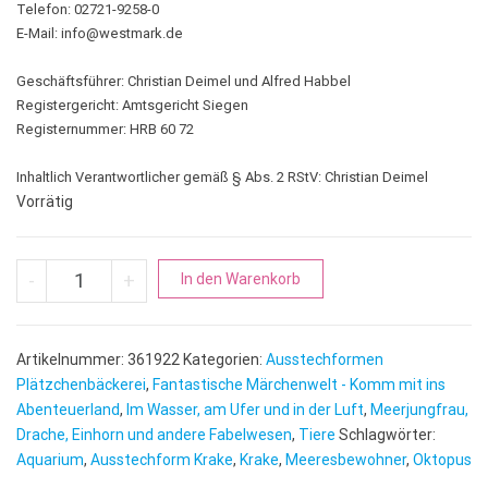
Telefon: 02721-9258-0
E-Mail:
info@westmark.de
Geschäftsführer: Christian Deimel und Alfred Habbel
Registergericht: Amtsgericht Siegen
Registernummer: HRB 60 72
Inhaltlich Verantwortlicher gemäß § Abs. 2 RStV: Christian Deimel
Vorrätig
Krake | Oktopus Menge
A
-
+
In den Warenkorb
l
t
e
Artikelnummer:
361922
Kategorien:
Ausstechformen
r
Plätzchenbäckerei
,
Fantastische Märchenwelt - Komm mit ins
n
Abenteuerland
,
Im Wasser, am Ufer und in der Luft
,
Meerjungfrau,
Drache, Einhorn und andere Fabelwesen
,
Tiere
a
Schlagwörter:
Aquarium
,
Ausstechform Krake
,
Krake
,
Meeresbewohner
,
Oktopus
t