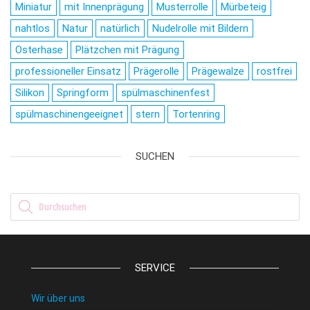
Miniatur
mit Innenprägung
Musterrolle
Mürbeteig
nahtlos
Natur
natürlich
Nudelrolle mit Bildern
Osterhase
Plätzchen mit Prägung
professioneller Einsatz
Prägerolle
Prägewalze
rostfrei
Silikon
Springform
spülmaschinenfest
spülmaschinengeeignet
stern
Tortenring
SUCHEN
Products search
SERVICE
Wir über uns