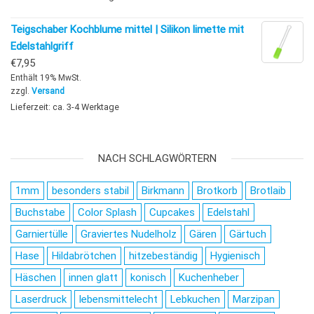
Teigschaber Kochblume mittel | Silikon limette mit
Edelstahlgriff
€
7,95
Enthält 19% MwSt.
zzgl.
Versand
Lieferzeit: ca. 3-4 Werktage
NACH SCHLAGWÖRTERN
1mm
besonders stabil
Birkmann
Brotkorb
Brotlaib
Buchstabe
Color Splash
Cupcakes
Edelstahl
Garniertülle
Graviertes Nudelholz
Gären
Gärtuch
Hase
Hildabrötchen
hitzebeständig
Hygienisch
Häschen
innen glatt
konisch
Kuchenheber
Laserdruck
lebensmittelecht
Lebkuchen
Marzipan