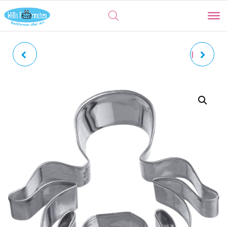
SCHAF STEHEND |
GEWELLTES QUADRAT |
SCHÄFCHEN
TERRASSEN-
AUSSTECHER 3ER SET