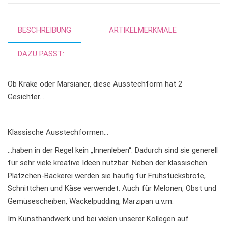
i
v
e
BESCHREIBUNG
ARTIKELMERKMALE
:
DAZU PASST:
Ob Krake oder Marsianer, diese Ausstechform hat 2
Gesichter…
Klassische Ausstechformen…
…haben in der Regel kein „Innenleben“. Dadurch sind sie generell
für sehr viele kreative Ideen nutzbar: Neben der klassischen
Plätzchen-Bäckerei werden sie häufig für Frühstücksbrote,
Schnittchen und Käse verwendet. Auch für Melonen, Obst und
Gemüsescheiben, Wackelpudding, Marzipan u.v.m.
Im Kunsthandwerk und bei vielen unserer Kollegen auf