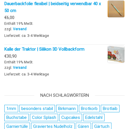
Dauerbackfolie flexibel | beidseitig verwendbar 40 x
50 cm
€
6,00
Enthält 19% MwSt.
zzgl.
Versand
Lieferzeit: ca. 3-4 Werktage
Kalle der Traktor | Silikon 3D Vollbackform
€
30,90
Enthält 19% MwSt.
zzgl.
Versand
Lieferzeit: ca. 3-4 Werktage
NACH SCHLAGWÖRTERN
1mm
besonders stabil
Birkmann
Brotkorb
Brotlaib
Buchstabe
Color Splash
Cupcakes
Edelstahl
Garniertülle
Graviertes Nudelholz
Gären
Gärtuch