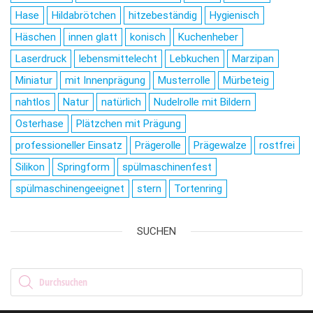
Hase
Hildabrötchen
hitzebeständig
Hygienisch
Häschen
innen glatt
konisch
Kuchenheber
Laserdruck
lebensmittelecht
Lebkuchen
Marzipan
Miniatur
mit Innenprägung
Musterrolle
Mürbeteig
nahtlos
Natur
natürlich
Nudelrolle mit Bildern
Osterhase
Plätzchen mit Prägung
professioneller Einsatz
Prägerolle
Prägewalze
rostfrei
Silikon
Springform
spülmaschinenfest
spülmaschinengeeignet
stern
Tortenring
SUCHEN
Products search