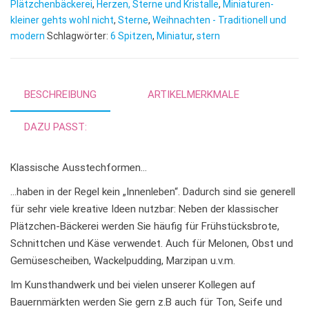
r
Plätzchenbäckerei
,
Herzen, Sterne und Kristalle
,
Miniaturen-
n
kleiner gehts wohl nicht
,
Sterne
,
Weihnachten - Traditionell und
modern
Schlagwörter:
6 Spitzen
,
Miniatur
,
stern
a
t
i
v
BESCHREIBUNG
ARTIKELMERKMALE
e
:
DAZU PASST:
Klassische Ausstechformen…
…haben in der Regel kein „Innenleben“. Dadurch sind sie generell
für sehr viele kreative Ideen nutzbar: Neben der klassischer
Plätzchen-Bäckerei werden Sie häufig für Frühstücksbrote,
Schnittchen und Käse verwendet. Auch für Melonen, Obst und
Gemüsescheiben, Wackelpudding, Marzipan u.v.m.
Im Kunsthandwerk und bei vielen unserer Kollegen auf
Bauernmärkten werden Sie gern z.B auch für Ton, Seife und