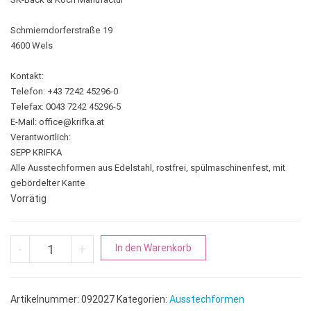
Schmierndorferstraße 19
4600 Wels
Kontakt:
Telefon: +43 7242 45296-0
Telefax: 0043 7242 45296-5
E-Mail:
office@krifka.at
Verantwortlich:
SEPP KRIFKA
Alle Ausstechformen aus Edelstahl, rostfrei, spülmaschinenfest, mit
gebördelter Kante
Vorrätig
Stern | Miniatur 6 Zacken Menge
A
-
+
In den Warenkorb
l
t
e
Artikelnummer:
092027
Kategorien:
Ausstechformen