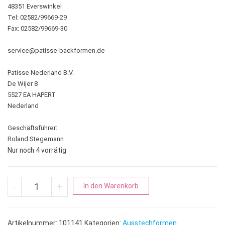
48351 Everswinkel
Tel: 02582/99669-29
Fax: 02582/99669-30
service@patisse-backformen.de
Patisse Nederland B.V.
De Wijer 8
5527 EA HAPERT
Nederland
Geschäftsführer:
Roland Stegemann
Nur noch 4 vorrätig
Kreis | Bratring Eierformer Menge
A
-
+
In den Warenkorb
l
t
e
Artikelnummer:
101141
Kategorien:
Ausstechformen