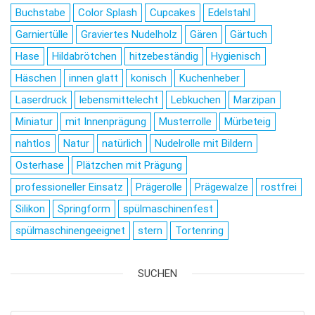
Buchstabe
Color Splash
Cupcakes
Edelstahl
Garniertülle
Graviertes Nudelholz
Gären
Gärtuch
Hase
Hildabrötchen
hitzebeständig
Hygienisch
Häschen
innen glatt
konisch
Kuchenheber
Laserdruck
lebensmittelecht
Lebkuchen
Marzipan
Miniatur
mit Innenprägung
Musterrolle
Mürbeteig
nahtlos
Natur
natürlich
Nudelrolle mit Bildern
Osterhase
Plätzchen mit Prägung
professioneller Einsatz
Prägerolle
Prägewalze
rostfrei
Silikon
Springform
spülmaschinenfest
spülmaschinengeeignet
stern
Tortenring
SUCHEN