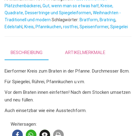
r
Plätzchenbäckerei
,
Gut, wenn man so etwas hat!
,
Kreise,
n
Quadrate, Dessertringe und Spiegeleiformen
,
Weihnachten -
Traditionell und modern
Schlagwörter:
Bratform
a
,
Bratring
,
Edelstahl
,
Kreis
,
Pfannkuchen
,
rostfrei
,
Speisenformer
,
Spiegelei
t
i
v
e
BESCHREIBUNG
ARTIKELMERKMALE
:
Eierformer Kreis zum Braten in der Pfanne. Durchmesser 8cm.
Für Spiegelei, Rührei, Pfannkuchen u.v.m.
Vor dem Braten innen einfetten! Nach dem Stocken umsetzen
und neu füllen.
Auch einsetzbar wie eine Ausstechform.
Weitersagen: