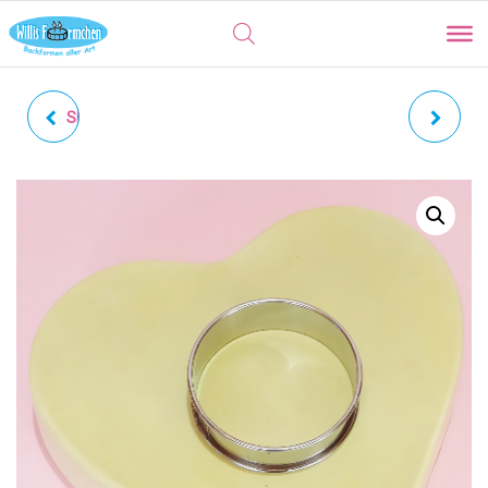
SPEISENFORMER KREIS |
KREISE | FEINGEWELLT
BRATRING EIERFORMER
14ER SET IN DOSE