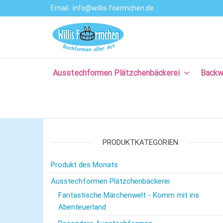
Email:
info@willis-foermchen.de
Willis Förmche
Online-Shop für
Ausstechformen
–
& Backformen.
Ausstechform
Große Auswahl
an
Ausstechformen Plätzchenbäckerei
Backw
– Backformen
Backprodukten
aller Art für da
für Plätzchen,
Torten, Brot-
Plätzchenback
und Baguette
– Komm backe
backen, für
Kuchen backen,
PRODUKTKATEGORIEN
mit Rezepten
und nützlichem
Produkt des Monats
Backzubehör.
Ausstechformen Plätzchenbäckerei
Fantastische Märchenwelt - Komm mit ins
Abenteuerland