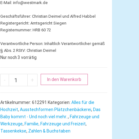
E-Mail:
info@westmark.de
Geschäftsführer: Christian Deimel und Alfred Habbel
Registergericht: Amtsgericht Siegen
Registernummer: HRB 60 72
Verantwortliche Person:
Inhaltlich Verantwortlicher gemäß
§ Abs. 2 RStV: Christian Deimel
Nur noch 3 vorrätig
Paragraph | Paragraf Innen ausgestochen Menge
A
-
+
In den Warenkorb
l
t
e
Artikelnummer:
612291
Kategorien:
Alles für die
r
Hochzeit
,
Ausstechformen Plätzchenbäckerei
,
Das
n
Baby kommt - Und noch viel mehr..
,
Fahrzeuge und
Werkzeuge
,
Familie, Fahrzeuge und Freizeit
,
a
Tassenkekse
,
Zahlen & Buchstaben
t