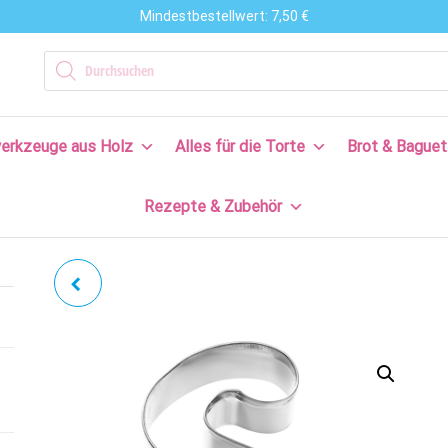
Mindestbestellwert: 7,50 €
n
Products search
en
erkzeuge aus Holz
Alles für die Torte
Brot & Baguet
s
Rezepte & Zubehör
en
n!
ERDBEERE |
STRAWBERRY MIT
INNENPRÄGUNG