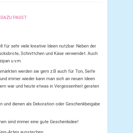
i
v
e
DAZU PASST:
:
ll für sehr viele kreative Ideen nutzbar: Neben der
tücksbrote, Schnittchen und Käse verwendet. Auch
ipan u.v.m.
märkten werden sie gern z.B auch für Ton, Seife
 und immer wieder kann man sich an neuen Ideen
indern war und heute etwas in Vergessenheit geraten
 und dienen als Dekoration oder Geschenkbeigabe
hen sind immer eine gute Geschenkidee!
eig-Arten ausstechen.