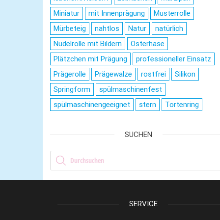
Miniatur
mit Innenprägung
Musterrolle
Mürbeteig
nahtlos
Natur
natürlich
Nudelrolle mit Bildern
Osterhase
Plätzchen mit Prägung
professioneller Einsatz
Prägerolle
Prägewalze
rostfrei
Silikon
Springform
spülmaschinenfest
spülmaschinengeeignet
stern
Tortenring
SUCHEN
Products search
SERVICE