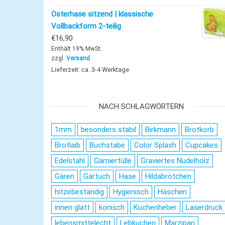
Osterhase sitzend | klassische
Vollbackform 2-teilig
€
16,90
Enthält 19% MwSt.
zzgl.
Versand
Lieferzeit: ca. 3-4 Werktage
NACH SCHLAGWÖRTERN
1mm
besonders stabil
Birkmann
Brotkorb
Brotlaib
Buchstabe
Color Splash
Cupcakes
Edelstahl
Garniertülle
Graviertes Nudelholz
Gären
Gärtuch
Hase
Hildabrötchen
hitzebeständig
Hygienisch
Häschen
innen glatt
konisch
Kuchenheber
Laserdruck
lebensmittelecht
Lebkuchen
Marzipan