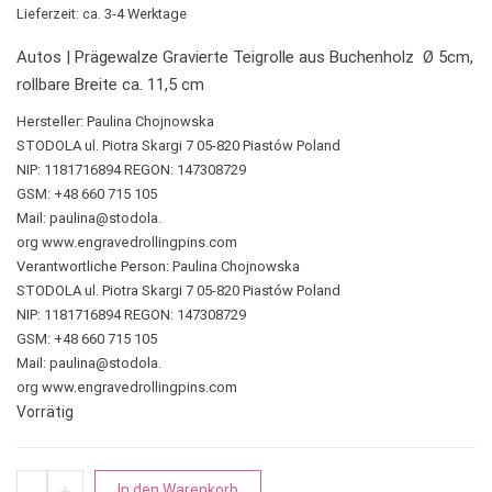
Lieferzeit: ca. 3-4 Werktage
Autos | Prägewalze Gravierte Teigrolle aus Buchenholz Ø 5cm,
rollbare Breite ca. 11,5 cm
Hersteller:
Paulina Chojnowska
STODOLA ul. Piotra Skargi 7 05-820 Piastów Poland
NIP: 1181716894 REGON: 147308729
GSM: +48 660 715 105
Mail: paulina@stodola.
org www.engravedrollingpins.com
Verantwortliche Person:
Paulina Chojnowska
STODOLA ul. Piotra Skargi 7 05-820 Piastów Poland
NIP: 1181716894 REGON: 147308729
GSM: +48 660 715 105
Mail: paulina@stodola.
org www.engravedrollingpins.com
Vorrätig
Autos | Prägewalze Gravierte Teigrolle Menge
A
-
+
In den Warenkorb