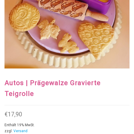
Autos | Prägewalze Gravierte
Teigrolle
€
17,90
Enthält 19% MwSt.
zzgl.
Versand