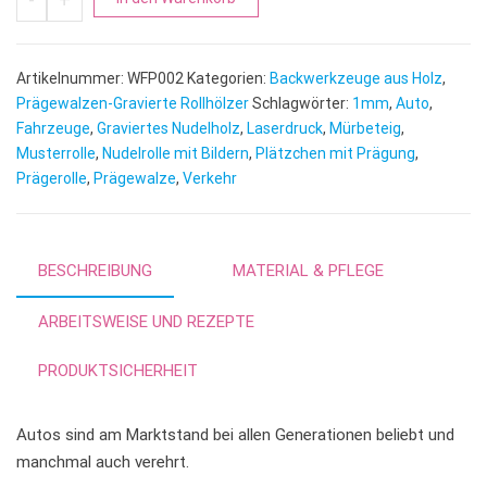
l
t
e
Artikelnummer:
WFP002
Kategorien:
Backwerkzeuge aus Holz
,
r
Prägewalzen-Gravierte Rollhölzer
Schlagwörter:
1mm
,
Auto
,
n
Fahrzeuge
,
Graviertes Nudelholz
,
Laserdruck
,
Mürbeteig
,
Musterrolle
,
Nudelrolle mit Bildern
,
Plätzchen mit Prägung
a
,
Prägerolle
,
Prägewalze
,
Verkehr
t
i
v
e
BESCHREIBUNG
MATERIAL & PFLEGE
:
ARBEITSWEISE UND REZEPTE
PRODUKTSICHERHEIT
Autos sind am Marktstand bei allen Generationen beliebt und
manchmal auch verehrt.