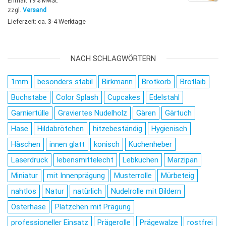
Enthält 19% MwSt.
zzgl.
Versand
Lieferzeit: ca. 3-4 Werktage
NACH SCHLAGWÖRTERN
1mm
besonders stabil
Birkmann
Brotkorb
Brotlaib
Buchstabe
Color Splash
Cupcakes
Edelstahl
Garniertülle
Graviertes Nudelholz
Gären
Gärtuch
Hase
Hildabrötchen
hitzebeständig
Hygienisch
Häschen
innen glatt
konisch
Kuchenheber
Laserdruck
lebensmittelecht
Lebkuchen
Marzipan
Miniatur
mit Innenprägung
Musterrolle
Mürbeteig
nahtlos
Natur
natürlich
Nudelrolle mit Bildern
Osterhase
Plätzchen mit Prägung
professioneller Einsatz
Prägerolle
Prägewalze
rostfrei