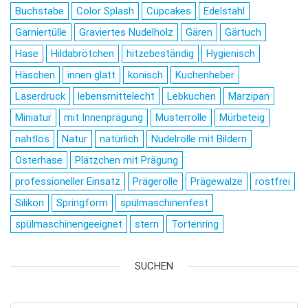
Buchstabe
Color Splash
Cupcakes
Edelstahl
Garniertülle
Graviertes Nudelholz
Gären
Gärtuch
Hase
Hildabrötchen
hitzebeständig
Hygienisch
Häschen
innen glatt
konisch
Kuchenheber
Laserdruck
lebensmittelecht
Lebkuchen
Marzipan
Miniatur
mit Innenprägung
Musterrolle
Mürbeteig
nahtlos
Natur
natürlich
Nudelrolle mit Bildern
Osterhase
Plätzchen mit Prägung
professioneller Einsatz
Prägerolle
Prägewalze
rostfrei
Silikon
Springform
spülmaschinenfest
spülmaschinengeeignet
stern
Tortenring
SUCHEN
Products search