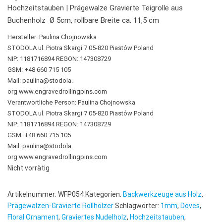
Hochzeitstauben | Prägewalze Gravierte Teigrolle aus
Buchenholz Ø 5cm, rollbare Breite ca. 11,5 cm
Hersteller:
Paulina Chojnowska
STODOLA ul. Piotra Skargi 7 05-820 Piastów Poland
NIP: 1181716894 REGON: 147308729
GSM: +48 660 715 105
Mail: paulina@stodola.
org www.engravedrollingpins.com
Verantwortliche Person:
Paulina Chojnowska
STODOLA ul. Piotra Skargi 7 05-820 Piastów Poland
NIP: 1181716894 REGON: 147308729
GSM: +48 660 715 105
Mail: paulina@stodola.
org www.engravedrollingpins.com
Nicht vorrätig
Artikelnummer:
WFP054
Kategorien:
Backwerkzeuge aus Holz
,
Prägewalzen-Gravierte Rollhölzer
Schlagwörter:
1mm
,
Doves
,
Floral Ornament
,
Graviertes Nudelholz
,
Hochzeitstauben
,