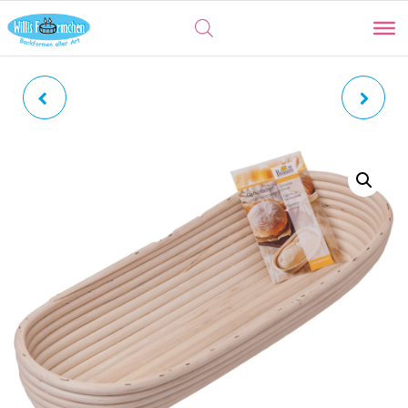
GÄRKÖRBCHEN KLEIN,
BEZUG FÜR
RUND | GÄRKORB AUS
GÄRKÖRBCHEN GROSS, L
PEDDIGROHR LAIB&SEELE
ÄNGLICH | LAIB&SEELE