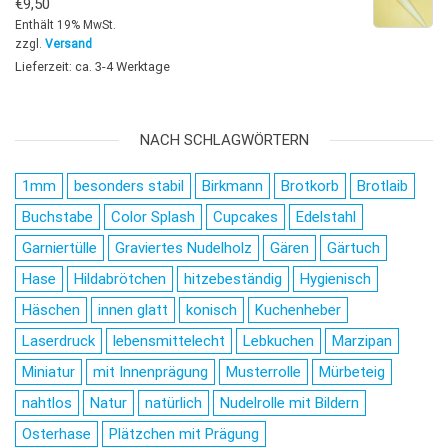
€
9,50
Enthält 19% MwSt.
zzgl.
Versand
Lieferzeit: ca. 3-4 Werktage
NACH SCHLAGWÖRTERN
1mm
besonders stabil
Birkmann
Brotkorb
Brotlaib
Buchstabe
Color Splash
Cupcakes
Edelstahl
Garniertülle
Graviertes Nudelholz
Gären
Gärtuch
Hase
Hildabrötchen
hitzebeständig
Hygienisch
Häschen
innen glatt
konisch
Kuchenheber
Laserdruck
lebensmittelecht
Lebkuchen
Marzipan
Miniatur
mit Innenprägung
Musterrolle
Mürbeteig
nahtlos
Natur
natürlich
Nudelrolle mit Bildern
Osterhase
Plätzchen mit Prägung