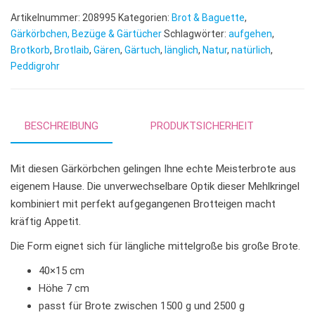
e
Artikelnummer:
208995
Kategorien:
Brot & Baguette
,
r
Gärkörbchen, Bezüge & Gärtücher
Schlagwörter:
aufgehen
,
n
Brotkorb
,
Brotlaib
,
Gären
,
Gärtuch
,
länglich
,
Natur
,
natürlich
,
Peddigrohr
a
t
i
v
BESCHREIBUNG
PRODUKTSICHERHEIT
e
:
Mit diesen Gärkörbchen gelingen Ihne echte Meisterbrote aus
eigenem Hause. Die unverwechselbare Optik dieser Mehlkringel
kombiniert mit perfekt aufgegangenen Brotteigen macht
kräftig Appetit.
Die Form eignet sich für längliche mittelgroße bis große Brote.
40×15 cm
Höhe 7 cm
passt für Brote zwischen 1500 g und 2500 g