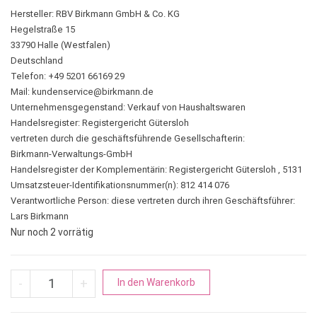
Hersteller:
RBV Birkmann GmbH & Co. KG
Hegelstraße 15
33790 Halle (Westfalen)
Deutschland
Telefon: +49 5201 66169 29
Mail:
kundenservice@birkmann.de
Unternehmensgegenstand: Verkauf von Haushaltswaren
Handelsregister: Registergericht Gütersloh
vertreten durch die geschäftsführende Gesellschafterin:
Birkmann-Verwaltungs-GmbH
Handelsregister der Komplementärin: Registergericht Gütersloh , 5131
Umsatzsteuer-Identifikationsnummer(n): 812 414 076
Verantwortliche Person:
diese vertreten durch ihren Geschäftsführer:
Lars Birkmann
Nur noch 2 vorrätig
Gärkörbchen gross, länglich | Gärkorb aus Peddigrohr Laib&S
A
-
+
In den Warenkorb
l
t