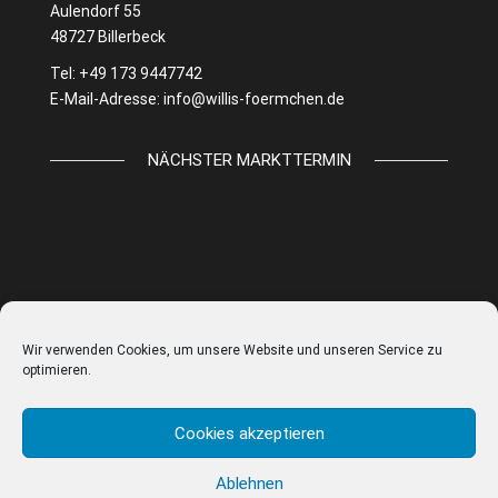
Aulendorf 55
48727 Billerbeck
Tel: +49 173 9447742
E-Mail-Adresse:
info@willis-foermchen.de
NÄCHSTER MARKTTERMIN
Wir verwenden Cookies, um unsere Website und unseren Service zu
optimieren.
Cookies akzeptieren
Ablehnen
© WILLIS FÖRMCHEN |
IMPRESSUM
|
DATENSCHUTZ
|
AGB
|