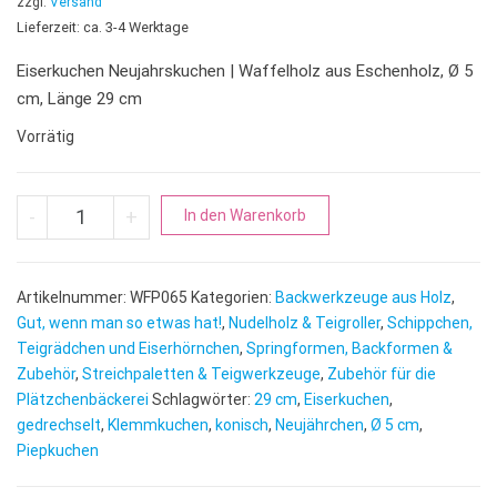
zzgl.
Versand
Lieferzeit: ca. 3-4 Werktage
Eiserkuchen Neujahrskuchen | Waffelholz aus Eschenholz, Ø 5
cm, Länge 29 cm
Vorrätig
Eiserkuchen Neujahrskuchen | Waffelholz Menge
A
-
+
In den Warenkorb
l
t
e
Artikelnummer:
WFP065
Kategorien:
Backwerkzeuge aus Holz
,
r
Gut, wenn man so etwas hat!
,
Nudelholz & Teigroller
,
Schippchen,
n
Teigrädchen und Eiserhörnchen
,
Springformen, Backformen &
Zubehör
,
Streichpaletten & Teigwerkzeuge
,
Zubehör für die
a
Plätzchenbäckerei
Schlagwörter:
29 cm
,
Eiserkuchen
,
t
gedrechselt
,
Klemmkuchen
,
konisch
,
Neujährchen
,
Ø 5 cm
,
i
Piepkuchen
v
e