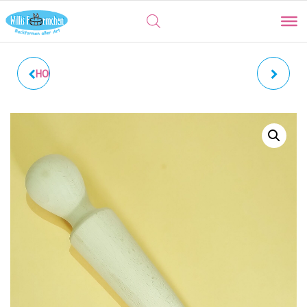
HOLZSCHAUFEL | GROSSE M
TORTENHEBER GRAU |
EHL- UND D
KUCHENHEBER COLOUR
OSIERSCHAUFEL, 10 X 4 C
SPLASH
M ´CAUSE WE CARE