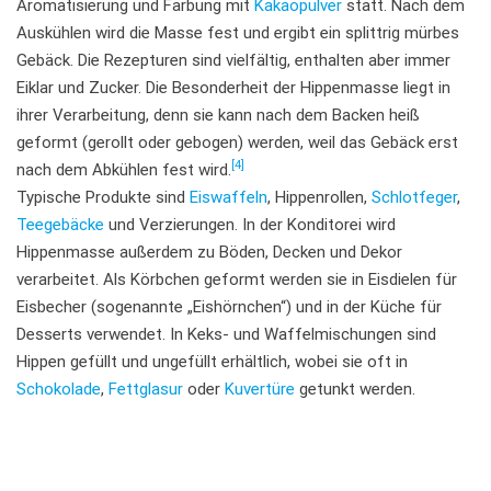
Aromatisierung und Färbung mit
Kakaopulver
statt. Nach dem
Auskühlen wird die Masse fest und ergibt ein splittrig mürbes
Gebäck. Die Rezepturen sind vielfältig, enthalten aber immer
Eiklar und Zucker. Die Besonderheit der Hippenmasse liegt in
ihrer Verarbeitung, denn sie kann nach dem Backen heiß
geformt (gerollt oder gebogen) werden, weil das Gebäck erst
[4]
nach dem Abkühlen fest wird.
Typische Produkte sind
Eiswaffeln
, Hippenrollen,
Schlotfeger
,
Teegebäcke
und Verzierungen. In der Konditorei wird
Hippenmasse außerdem zu Böden, Decken und Dekor
verarbeitet. Als Körbchen geformt werden sie in Eisdielen für
Eisbecher (sogenannte „Eishörnchen“) und in der Küche für
Desserts verwendet. In Keks- und Waffelmischungen sind
Hippen gefüllt und ungefüllt erhältlich, wobei sie oft in
Schokolade
,
Fettglasur
oder
Kuvertüre
getunkt werden.