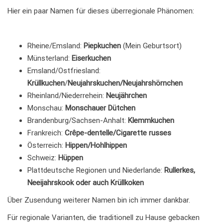
Hier ein paar Namen für dieses überregionale Phänomen:
Rheine/Emsland:
Piepkuchen
(Mein Geburtsort)
Münsterland:
Eiserkuchen
Emsland/Ostfriesland:
Krüllkuchen
/
Neujahrskuchen/Neujahrshörnchen
Rheinland/Niederrehein:
Neujährchen
Monschau:
Monschauer Dütchen
Brandenburg/Sachsen-Anhalt:
Klemmkuchen
Frankreich:
Crêpe-dentelle/
Cigarette russes
Österreich:
Hippen/Hohlhippen
Schweiz:
Hüppen
Plattdeutsche Regionen und Niederlande:
Rullerkes,
Neeijahrskook oder auch Krüllkoken
Über Zusendung weiterer Namen bin ich immer dankbar.
Für regionale Varianten, die traditionell zu Hause gebacken