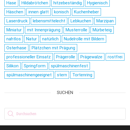
Hase
Hildabrötchen
hitzebeständig
Hygienisch
Häschen
innen glatt
konisch
Kuchenheber
Laserdruck
lebensmittelecht
Lebkuchen
Marzipan
Miniatur
mit Innenprägung
Musterrolle
Mürbeteig
nahtlos
Natur
natürlich
Nudelrolle mit Bildern
Osterhase
Plätzchen mit Prägung
professioneller Einsatz
Prägerolle
Prägewalze
rostfrei
Silikon
Springform
spülmaschinenfest
spülmaschinengeeignet
stern
Tortenring
SUCHEN
Products search