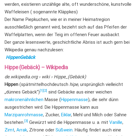
werden, existieren unzählige alte, oft wunderschöne, kunstvolle
Waffeleisen ( sogenannte Kläppkes)
Der Name Piepkuchen, wie er in meiner Heimatregion
ausschließlich genannt wird, bezieht sich auf das Pfeifen der
Waffelplatten, wenn der Teig im offenen Feuer ausbackt.
Der ganze lesenswerte, geschichtliche Abriss ist auch gern bei
Wikipedia genau nachzulesen:
HippenGebäck
Hippe (Gebäck) – Wikipedia
de.wikipedia.org
› wiki › Hippe_(Gebäck)
Hippen
(spätmittelhochdeutsch
hipe
, ursprünglich vielleicht
[1]
[2]
„dünnes Gebäck“)
sind Gebäcke aus einer weichen
makronenähnlichen
Masse (
Hippenmasse
), die sehr dünn
ausgestrichen wird. Die Hippenmasse kann aus
Marzipanrohmasse
, Zucker,
Eiklar
, Mehl und Milch oder Sahne
[3]
bestehen.
Gewürzt wird die Hippenmasse u. a. mit
Vanille
,
Zimt
,
Arrak
, Zitrone oder
Süßwein
. Häufig findet auch eine