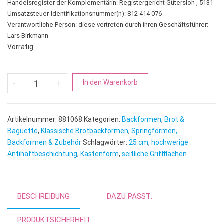
Handelsregister der Komplementärin: Registergericht Gütersloh , 5131
Umsatzsteuer-Identifikationsnummer(n): 812 414 076
Verantwortliche Person:
diese vertreten durch ihren Geschäftsführer:
Lars Birkmann
Vorrätig
Kastenform | Kuchenbackform Easy Baking Menge
A
-
+
In den Warenkorb
l
t
e
Artikelnummer:
881068
Kategorien:
Backformen
,
Brot &
r
Baguette
,
Klassische Brotbackformen
,
Springformen,
n
Backformen & Zubehör
Schlagwörter:
25 cm
,
hochwerige
Antihaftbeschichtung
,
Kastenform
,
seitliche Griffflächen
a
t
i
v
BESCHREIBUNG
DAZU PASST:
e
:
PRODUKTSICHERHEIT