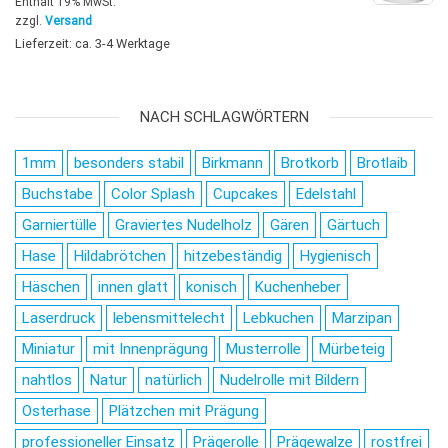
Enthält 19% MwSt.
zzgl.
Versand
Lieferzeit: ca. 3-4 Werktage
NACH SCHLAGWÖRTERN
1mm
besonders stabil
Birkmann
Brotkorb
Brotlaib
Buchstabe
Color Splash
Cupcakes
Edelstahl
Garniertülle
Graviertes Nudelholz
Gären
Gärtuch
Hase
Hildabrötchen
hitzebeständig
Hygienisch
Häschen
innen glatt
konisch
Kuchenheber
Laserdruck
lebensmittelecht
Lebkuchen
Marzipan
Miniatur
mit Innenprägung
Musterrolle
Mürbeteig
nahtlos
Natur
natürlich
Nudelrolle mit Bildern
Osterhase
Plätzchen mit Prägung
professioneller Einsatz
Prägerolle
Prägewalze
rostfrei