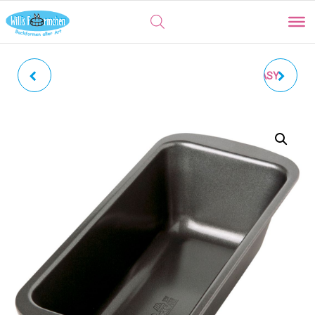
KASTENFORM |
OBSTBODENFORM | EASY
KUCHENBACKFORM EASY
BAKING Ø 30 CM
BAKING