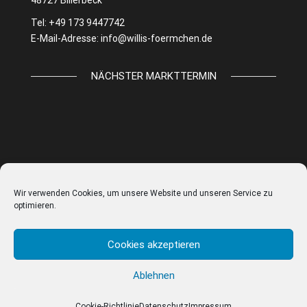
Tel: +49 173 9447742
E-Mail-Adresse:
info@willis-foermchen.de
NÄCHSTER MARKTTERMIN
Wir verwenden Cookies, um unsere Website und unseren Service zu
optimieren.
Cookies akzeptieren
Ablehnen
© WILLIS FÖRMCHEN |
IMPRESSUM
|
DATENSCHUTZ
|
AGB
|
COOKIE EINSTELLUNGEN
Cookie-Richtlinie
Datenschutz
Impressum