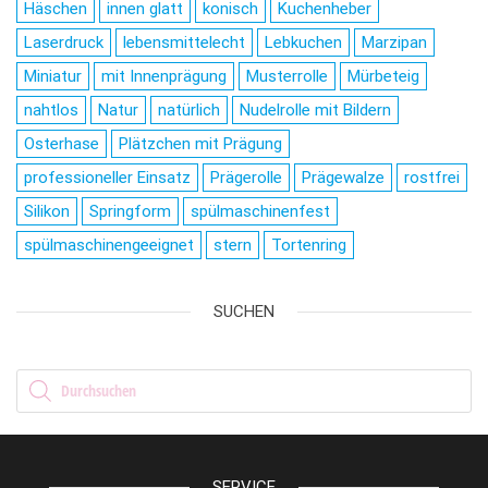
Häschen
innen glatt
konisch
Kuchenheber
Laserdruck
lebensmittelecht
Lebkuchen
Marzipan
Miniatur
mit Innenprägung
Musterrolle
Mürbeteig
nahtlos
Natur
natürlich
Nudelrolle mit Bildern
Osterhase
Plätzchen mit Prägung
professioneller Einsatz
Prägerolle
Prägewalze
rostfrei
Silikon
Springform
spülmaschinenfest
spülmaschinengeeignet
stern
Tortenring
SUCHEN
Products search
SERVICE