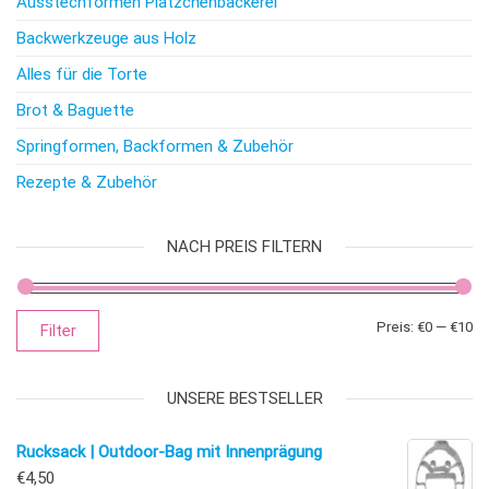
Ausstechformen Plätzchenbäckerei
Backwerkzeuge aus Holz
Alles für die Torte
Brot & Baguette
Springformen, Backformen & Zubehör
Rezepte & Zubehör
NACH PREIS FILTERN
Mi
Ma
Preis:
€0
—
€10
Filter
UNSERE BESTSELLER
Rucksack | Outdoor-Bag mit Innenprägung
€
4,50