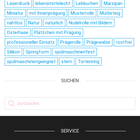
Laserdruck
lebensmittelecht
Lebkuchen
Marzipan
Miniatur
mit Innenprägung
Musterrolle
Mürbeteig
nahtlos
Natur
natürlich
Nudelrolle mit Bildern
Osterhase
Plätzchen mit Prägung
professioneller Einsatz
Prägerolle
Prägewalze
rostfrei
Silikon
Springform
spülmaschinenfest
spülmaschinengeeignet
stern
Tortenring
SUCHEN
Products search
SERVICE