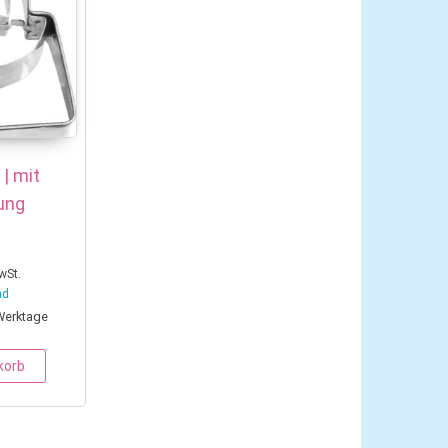
| mit
ung
wSt.
nd
 Werktage
korb