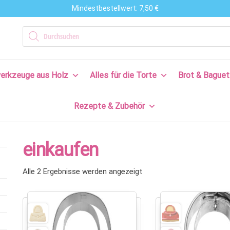
Mindestbestellwert: 7,50 €
n
Products search
en
erkzeuge aus Holz
Alles für die Torte
Brot & Baguet
s
Rezepte & Zubehör
en
n!
einkaufen
Alle 2 Ergebnisse werden angezeigt