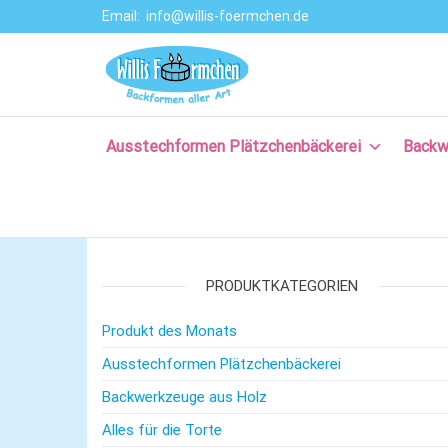
Email:
info@willis-foermchen.de
Willis Förmche
Online-Shop für
Ausstechformen
–
& Backformen.
Ausstechform
Große Auswahl
an
Ausstechformen Plätzchenbäckerei
Backw
– Backformen
Backprodukten
aller Art für da
für Plätzchen,
Torten, Brot-
Plätzchenback
und Baguette
– Komm backe
backen, für
Kuchen backen,
PRODUKTKATEGORIEN
mit Rezepten
und nützlichem
Produkt des Monats
Backzubehör.
Ausstechformen Plätzchenbäckerei
Backwerkzeuge aus Holz
Alles für die Torte