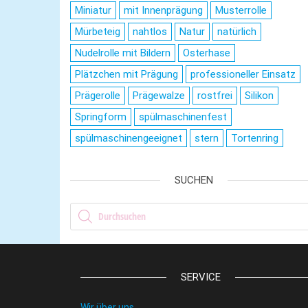
Miniatur
mit Innenprägung
Musterrolle
Mürbeteig
nahtlos
Natur
natürlich
Nudelrolle mit Bildern
Osterhase
Plätzchen mit Prägung
professioneller Einsatz
Prägerolle
Prägewalze
rostfrei
Silikon
Springform
spülmaschinenfest
spülmaschinengeeignet
stern
Tortenring
SUCHEN
Products search
SERVICE
Wir über uns