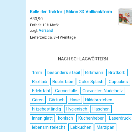
Kalle der Traktor | Silikon 3D Vollbackform
€
30,90
Enthält 19% MwSt.
zzgl.
Versand
Lieferzeit: ca. 3-4 Werktage
NACH SCHLAGWÖRTERN
1mm
besonders stabil
Birkmann
Brotkorb
Brotlaib
Buchstabe
Color Splash
Cupcakes
Edelstahl
Garniertülle
Graviertes Nudelholz
Gären
Gärtuch
Hase
Hildabrötchen
hitzebeständig
Hygienisch
Häschen
innen glatt
konisch
Kuchenheber
Laserdruck
lebensmittelecht
Lebkuchen
Marzipan