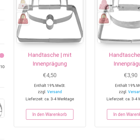
Handtasche | mit
Handtasche 
Innenprägung
Innenpräg
Min. Preis
Max. Preis
10
€
4,50
€
3,90
Enthält 19% MwSt.
Enthält 19% M
zzgl.
Versand
zzgl.
Versa
Lieferzeit: ca. 3-4 Werktage
Lieferzeit: ca. 3-4
In den Warenkorb
In den Waren