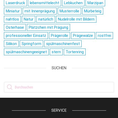
Laserdruck
lebensmittelecht
Lebkuchen
Marzipan
Miniatur
mit Innenprägung
Musterrolle
Mürbeteig
nahtlos
Natur
natürlich
Nudelrolle mit Bildern
Osterhase
Plätzchen mit Prägung
professioneller Einsatz
Prägerolle
Prägewalze
rostfrei
Silikon
Springform
spülmaschinenfest
spülmaschinengeeignet
stern
Tortenring
SUCHEN
Products search
SERVICE