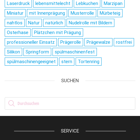
Laserdruck
lebensmittelecht
Lebkuchen
Marzipan
Miniatur
mit Innenprägung
Musterrolle
Mürbeteig
nahtlos
Natur
natürlich
Nudelrolle mit Bildern
Osterhase
Plätzchen mit Prägung
professioneller Einsatz
Prägerolle
Prägewalze
rostfrei
Silikon
Springform
spülmaschinenfest
spülmaschinengeeignet
stern
Tortenring
SUCHEN
Products search
SERVICE