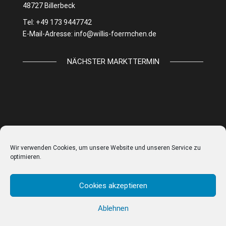
48727 Billerbeck
Tel: +49 173 9447742
E-Mail-Adresse:
info@willis-foermchen.de
NÄCHSTER MARKTTERMIN
Wir verwenden Cookies, um unsere Website und unseren Service zu
optimieren.
Cookies akzeptieren
Ablehnen
© WILLIS FÖRMCHEN |
IMPRESSUM
|
DATENSCHUTZ
|
AGB
|
COOKIE EINSTELLUNGEN