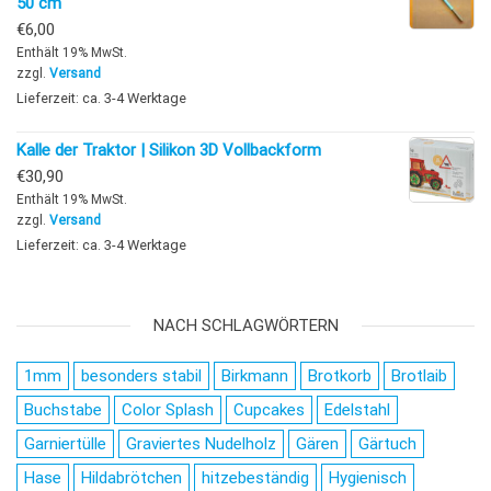
50 cm
€
6,00
Enthält 19% MwSt.
zzgl.
Versand
Lieferzeit: ca. 3-4 Werktage
Kalle der Traktor | Silikon 3D Vollbackform
€
30,90
Enthält 19% MwSt.
zzgl.
Versand
Lieferzeit: ca. 3-4 Werktage
NACH SCHLAGWÖRTERN
1mm
besonders stabil
Birkmann
Brotkorb
Brotlaib
Buchstabe
Color Splash
Cupcakes
Edelstahl
Garniertülle
Graviertes Nudelholz
Gären
Gärtuch
Hase
Hildabrötchen
hitzebeständig
Hygienisch