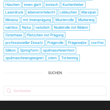
Häschen
innen glatt
konisch
Kuchenheber
Laserdruck
lebensmittelecht
Lebkuchen
Marzipan
Miniatur
mit Innenprägung
Musterrolle
Mürbeteig
nahtlos
Natur
natürlich
Nudelrolle mit Bildern
Osterhase
Plätzchen mit Prägung
professioneller Einsatz
Prägerolle
Prägewalze
rostfrei
Silikon
Springform
spülmaschinenfest
spülmaschinengeeignet
stern
Tortenring
SUCHEN
Products search