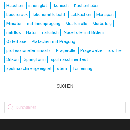
Häschen
innen glatt
konisch
Kuchenheber
Laserdruck
lebensmittelecht
Lebkuchen
Marzipan
Miniatur
mit Innenprägung
Musterrolle
Mürbeteig
nahtlos
Natur
natürlich
Nudelrolle mit Bildern
Osterhase
Plätzchen mit Prägung
professioneller Einsatz
Prägerolle
Prägewalze
rostfrei
Silikon
Springform
spülmaschinenfest
spülmaschinengeeignet
stern
Tortenring
SUCHEN
Products search