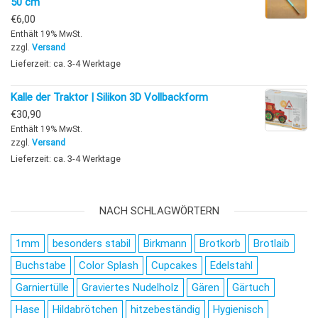
50 cm
€
6,00
Enthält 19% MwSt.
zzgl.
Versand
Lieferzeit: ca. 3-4 Werktage
Kalle der Traktor | Silikon 3D Vollbackform
€
30,90
Enthält 19% MwSt.
zzgl.
Versand
Lieferzeit: ca. 3-4 Werktage
NACH SCHLAGWÖRTERN
1mm
besonders stabil
Birkmann
Brotkorb
Brotlaib
Buchstabe
Color Splash
Cupcakes
Edelstahl
Garniertülle
Graviertes Nudelholz
Gären
Gärtuch
Hase
Hildabrötchen
hitzebeständig
Hygienisch