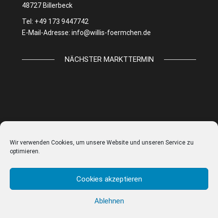
48727 Billerbeck
Tel: +49 173 9447742
E-Mail-Adresse:
info@willis-foermchen.de
NÄCHSTER MARKTTERMIN
Wir verwenden Cookies, um unsere Website und unseren Service zu
optimieren.
Cookies akzeptieren
Ablehnen
© WILLIS FÖRMCHEN |
IMPRESSUM
|
DATENSCHUTZ
|
AGB
|
COOKIE EINSTELLUNGEN