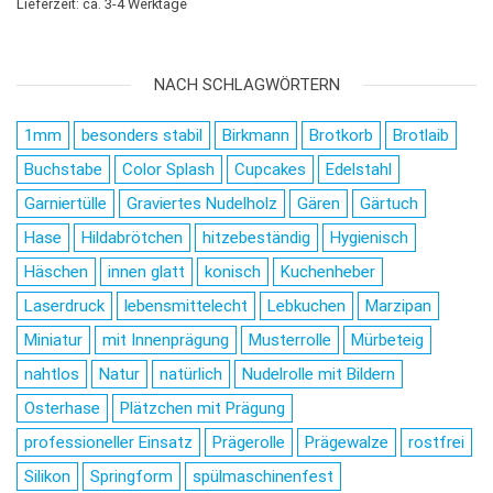
Lieferzeit: ca. 3-4 Werktage
NACH SCHLAGWÖRTERN
1mm
besonders stabil
Birkmann
Brotkorb
Brotlaib
Buchstabe
Color Splash
Cupcakes
Edelstahl
Garniertülle
Graviertes Nudelholz
Gären
Gärtuch
Hase
Hildabrötchen
hitzebeständig
Hygienisch
Häschen
innen glatt
konisch
Kuchenheber
Laserdruck
lebensmittelecht
Lebkuchen
Marzipan
Miniatur
mit Innenprägung
Musterrolle
Mürbeteig
nahtlos
Natur
natürlich
Nudelrolle mit Bildern
Osterhase
Plätzchen mit Prägung
professioneller Einsatz
Prägerolle
Prägewalze
rostfrei
Silikon
Springform
spülmaschinenfest