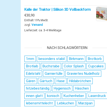
Kalle der Traktor | Silikon 3D Vollbackform
€
30,90
Enthält 19% MwSt.
zzgl.
Versand
Lieferzeit: ca. 3-4 Werktage
NACH SCHLAGWÖRTERN
1mm
besonders stabil
Birkmann
Brotkorb
Brotlaib
Buchstabe
Color Splash
Cupcakes
Edelstahl
Garniertülle
Graviertes Nudelholz
Gären
Gärtuch
Hase
Hildabrötchen
hitzebeständig
Hygienisch
Häschen
innen glatt
konisch
Kuchenheber
Laserdruck
lebensmittelecht
Lebkuchen
Marzipan