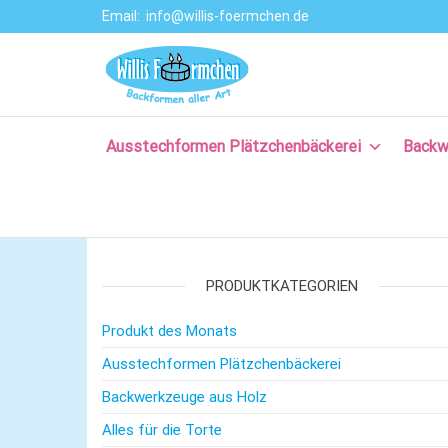
Email:
info@willis-foermchen.de
Willis Förmche
Online-Shop für
Ausstechformen
–
& Backformen.
Ausstechform
Große Auswahl
an
Ausstechformen Plätzchenbäckerei
Backw
– Backformen
Backprodukten
aller Art für da
für Plätzchen,
Torten, Brot-
Plätzchenback
und Baguette
– Komm backe
backen, für
Kuchen backen,
PRODUKTKATEGORIEN
mit Rezepten
und nützlichem
Produkt des Monats
Backzubehör.
Ausstechformen Plätzchenbäckerei
Backwerkzeuge aus Holz
Alles für die Torte