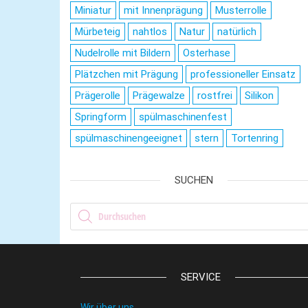
Miniatur
mit Innenprägung
Musterrolle
Mürbeteig
nahtlos
Natur
natürlich
Nudelrolle mit Bildern
Osterhase
Plätzchen mit Prägung
professioneller Einsatz
Prägerolle
Prägewalze
rostfrei
Silikon
Springform
spülmaschinenfest
spülmaschinengeeignet
stern
Tortenring
SUCHEN
Products search
SERVICE
Wir über uns