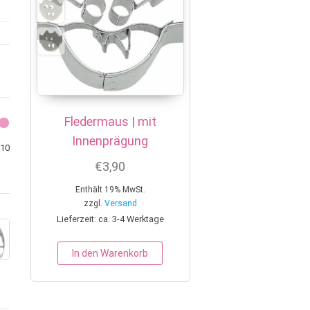
Fledermaus | mit
Innenprägung
Min. Preis
Max. Preis
10
€
3,90
Enthält 19% MwSt.
zzgl.
Versand
Lieferzeit: ca. 3-4 Werktage
In den Warenkorb