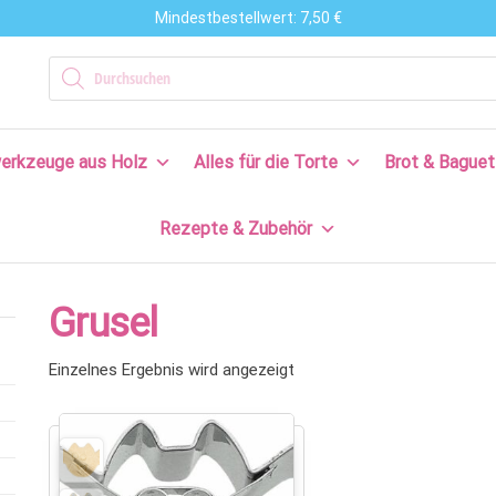
Mindestbestellwert: 7,50 €
n
Products search
en
erkzeuge aus Holz
Alles für die Torte
Brot & Baguet
s
Rezepte & Zubehör
en
n!
Grusel
Einzelnes Ergebnis wird angezeigt