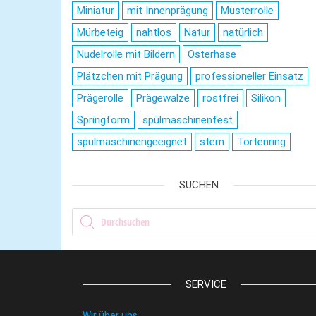
Miniatur
mit Innenprägung
Musterrolle
Mürbeteig
nahtlos
Natur
natürlich
Nudelrolle mit Bildern
Osterhase
Plätzchen mit Prägung
professioneller Einsatz
Prägerolle
Prägewalze
rostfrei
Silikon
Springform
spülmaschinenfest
spülmaschinengeeignet
stern
Tortenring
SUCHEN
Products search
SERVICE
Wir über uns