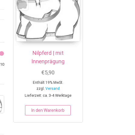
Nilpferd | mit
Innenprägung
Min. Preis
Max. Preis
10
€
5,90
Enthält 19% MwSt.
zzgl.
Versand
Lieferzeit: ca. 3-4 Werktage
In den Warenkorb