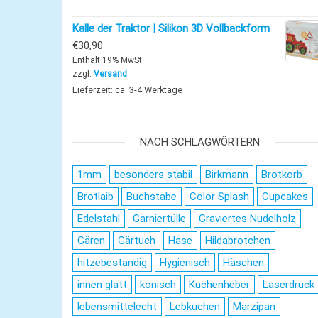
Kalle der Traktor | Silikon 3D Vollbackform
€
30,90
Enthält 19% MwSt.
zzgl.
Versand
Lieferzeit: ca. 3-4 Werktage
NACH SCHLAGWÖRTERN
1mm
besonders stabil
Birkmann
Brotkorb
Brotlaib
Buchstabe
Color Splash
Cupcakes
Edelstahl
Garniertülle
Graviertes Nudelholz
Gären
Gärtuch
Hase
Hildabrötchen
hitzebeständig
Hygienisch
Häschen
innen glatt
konisch
Kuchenheber
Laserdruck
lebensmittelecht
Lebkuchen
Marzipan