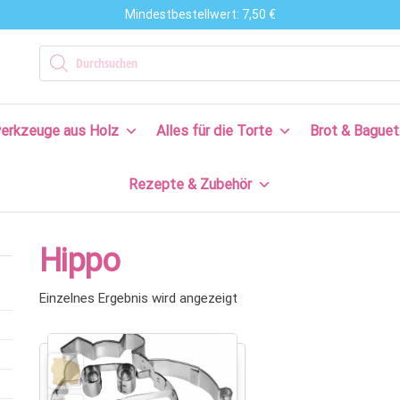
Mindestbestellwert: 7,50 €
n
Products search
en
erkzeuge aus Holz
Alles für die Torte
Brot & Baguet
s
Rezepte & Zubehör
en
n!
Hippo
Einzelnes Ergebnis wird angezeigt