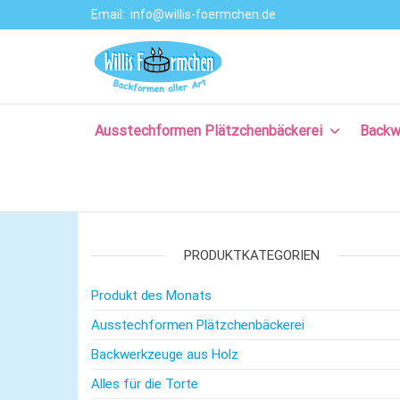
Email:
info@willis-foermchen.de
Willis Förmche
Online-Shop für
Ausstechformen
–
& Backformen.
Ausstechform
Große Auswahl
an
Ausstechformen Plätzchenbäckerei
Backw
– Backformen
Backprodukten
aller Art für da
für Plätzchen,
Torten, Brot-
Plätzchenback
und Baguette
– Komm backe
backen, für
Kuchen backen,
PRODUKTKATEGORIEN
mit Rezepten
und nützlichem
Produkt des Monats
Backzubehör.
Ausstechformen Plätzchenbäckerei
Backwerkzeuge aus Holz
Alles für die Torte