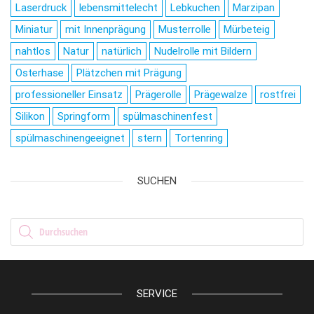
Laserdruck
lebensmittelecht
Lebkuchen
Marzipan
Miniatur
mit Innenprägung
Musterrolle
Mürbeteig
nahtlos
Natur
natürlich
Nudelrolle mit Bildern
Osterhase
Plätzchen mit Prägung
professioneller Einsatz
Prägerolle
Prägewalze
rostfrei
Silikon
Springform
spülmaschinenfest
spülmaschinengeeignet
stern
Tortenring
SUCHEN
Products search
SERVICE