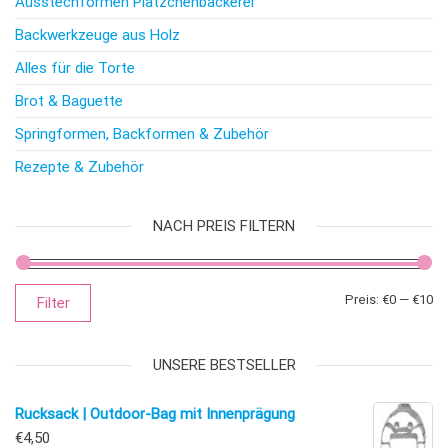
Ausstechformen Plätzchenbäckerei
Backwerkzeuge aus Holz
Alles für die Torte
Brot & Baguette
Springformen, Backformen & Zubehör
Rezepte & Zubehör
NACH PREIS FILTERN
Mi
Ma
Preis:
€0
—
€10
Filter
UNSERE BESTSELLER
Rucksack | Outdoor-Bag mit Innenprägung
€
4,50