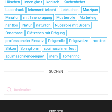
Häschen
innen glatt
konisch
Kuchenheber
Laserdruck
lebensmittelecht
Lebkuchen
Marzipan
Miniatur
mit Innenprägung
Musterrolle
Mürbeteig
nahtlos
Natur
natürlich
Nudelrolle mit Bildern
Osterhase
Plätzchen mit Prägung
professioneller Einsatz
Prägerolle
Prägewalze
rostfrei
Silikon
Springform
spülmaschinenfest
spülmaschinengeeignet
stern
Tortenring
SUCHEN
Products search
SERVICE