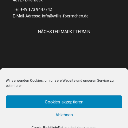
Tel: +49 173 9447742
E-Mail-Adresse:
info@willis-foermchen.de
NÄCHSTER MARKTTERMIN
Wir verwenden Cookies, um unsere Website und unseren Service zu
optimieren.
Cookies akzeptieren
Ablehnen
© WILLIS FÖRMCHEN |
IMPRESSUM
|
DATENSCHUTZ
|
AGB
|
COOKIE EINSTELLUNGEN
Cookie-Richtlinie
Datenschutz
Impressum