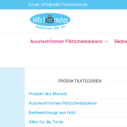
Email:
info@willis-foermchen.de
Willis Förmche
Online-Shop für
Ausstechformen
–
& Backformen.
Ausstechform
Große Auswahl
an
Ausstechformen Plätzchenbäckerei
Backw
– Backformen
Backprodukten
aller Art für da
für Plätzchen,
Torten, Brot-
Plätzchenback
und Baguette
– Komm backe
backen, für
Kuchen backen,
PRODUKTKATEGORIEN
mit Rezepten
und nützlichem
Produkt des Monats
Backzubehör.
Ausstechformen Plätzchenbäckerei
Backwerkzeuge aus Holz
Alles für die Torte