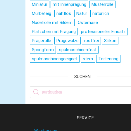
Miniatur
mit Innenprägung
Musterrolle
Mürbeteig
nahtlos
Natur
natürlich
Nudelrolle mit Bildern
Osterhase
Plätzchen mit Prägung
professioneller Einsatz
Prägerolle
Prägewalze
rostfrei
Silikon
Springform
spülmaschinenfest
spülmaschinengeeignet
stern
Tortenring
SUCHEN
Products search
SERVICE
Wir über uns