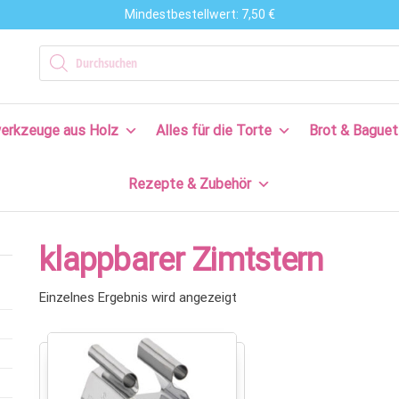
Mindestbestellwert: 7,50 €
n
Products search
en
erkzeuge aus Holz
Alles für die Torte
Brot & Baguet
s
Rezepte & Zubehör
en
n!
klappbarer Zimtstern
Einzelnes Ergebnis wird angezeigt