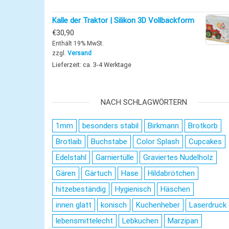
Kalle der Traktor | Silikon 3D Vollbackform
€
30,90
Enthält 19% MwSt.
zzgl.
Versand
Lieferzeit: ca. 3-4 Werktage
NACH SCHLAGWÖRTERN
1mm
besonders stabil
Birkmann
Brotkorb
Brotlaib
Buchstabe
Color Splash
Cupcakes
Edelstahl
Garniertülle
Graviertes Nudelholz
Gären
Gärtuch
Hase
Hildabrötchen
hitzebeständig
Hygienisch
Häschen
innen glatt
konisch
Kuchenheber
Laserdruck
lebensmittelecht
Lebkuchen
Marzipan