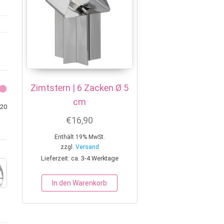
Zimtstern | 6 Zacken Ø 5
cm
Min. Preis
Max. Preis
20
€
16,90
Enthält 19% MwSt.
zzgl.
Versand
Lieferzeit: ca. 3-4 Werktage
In den Warenkorb