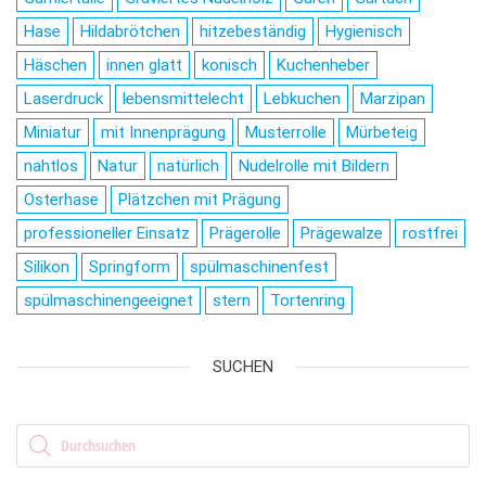
Hase
Hildabrötchen
hitzebeständig
Hygienisch
Häschen
innen glatt
konisch
Kuchenheber
Laserdruck
lebensmittelecht
Lebkuchen
Marzipan
Miniatur
mit Innenprägung
Musterrolle
Mürbeteig
nahtlos
Natur
natürlich
Nudelrolle mit Bildern
Osterhase
Plätzchen mit Prägung
professioneller Einsatz
Prägerolle
Prägewalze
rostfrei
Silikon
Springform
spülmaschinenfest
spülmaschinengeeignet
stern
Tortenring
SUCHEN
Products search