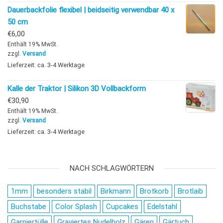
Dauerbackfolie flexibel | beidseitig verwendbar 40 x
50 cm
€
6,00
Enthält 19% MwSt.
zzgl.
Versand
Lieferzeit: ca. 3-4 Werktage
Kalle der Traktor | Silikon 3D Vollbackform
€
30,90
Enthält 19% MwSt.
zzgl.
Versand
Lieferzeit: ca. 3-4 Werktage
NACH SCHLAGWÖRTERN
1mm
besonders stabil
Birkmann
Brotkorb
Brotlaib
Buchstabe
Color Splash
Cupcakes
Edelstahl
Garniertülle
Graviertes Nudelholz
Gären
Gärtuch