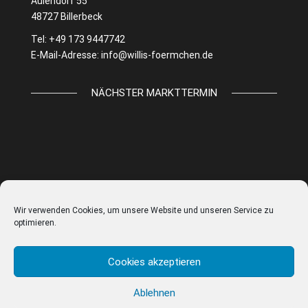
Aulendorf 55
48727 Billerbeck
Tel: +49 173 9447742
E-Mail-Adresse:
info@willis-foermchen.de
NÄCHSTER MARKTTERMIN
Wir verwenden Cookies, um unsere Website und unseren Service zu
optimieren.
Cookies akzeptieren
Ablehnen
© WILLIS FÖRMCHEN |
IMPRESSUM
|
DATENSCHUTZ
|
AGB
|