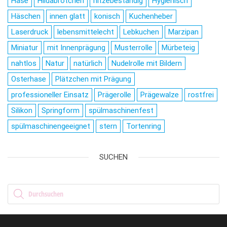
Hase
Hildabrötchen
hitzebeständig
Hygienisch
Häschen
innen glatt
konisch
Kuchenheber
Laserdruck
lebensmittelecht
Lebkuchen
Marzipan
Miniatur
mit Innenprägung
Musterrolle
Mürbeteig
nahtlos
Natur
natürlich
Nudelrolle mit Bildern
Osterhase
Plätzchen mit Prägung
professioneller Einsatz
Prägerolle
Prägewalze
rostfrei
Silikon
Springform
spülmaschinenfest
spülmaschinengeeignet
stern
Tortenring
SUCHEN
Products search