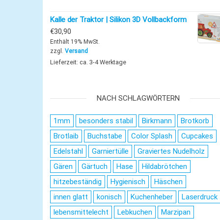
Kalle der Traktor | Silikon 3D Vollbackform
€
30,90
Enthält 19% MwSt.
zzgl.
Versand
Lieferzeit: ca. 3-4 Werktage
NACH SCHLAGWÖRTERN
1mm
besonders stabil
Birkmann
Brotkorb
Brotlaib
Buchstabe
Color Splash
Cupcakes
Edelstahl
Garniertülle
Graviertes Nudelholz
Gären
Gärtuch
Hase
Hildabrötchen
hitzebeständig
Hygienisch
Häschen
innen glatt
konisch
Kuchenheber
Laserdruck
lebensmittelecht
Lebkuchen
Marzipan