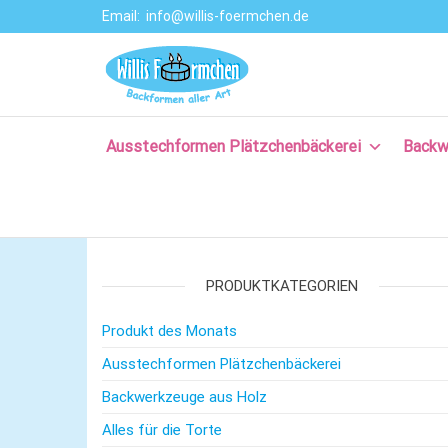
Email:
info@willis-foermchen.de
Willis Förmche
Online-Shop für
Ausstechformen
–
& Backformen.
Ausstechform
Große Auswahl
an
Ausstechformen Plätzchenbäckerei
Backw
– Backformen
Backprodukten
aller Art für da
für Plätzchen,
Torten, Brot-
Plätzchenback
und Baguette
– Komm backe
backen, für
Kuchen backen,
PRODUKTKATEGORIEN
mit Rezepten
und nützlichem
Produkt des Monats
Backzubehör.
Ausstechformen Plätzchenbäckerei
Backwerkzeuge aus Holz
Alles für die Torte