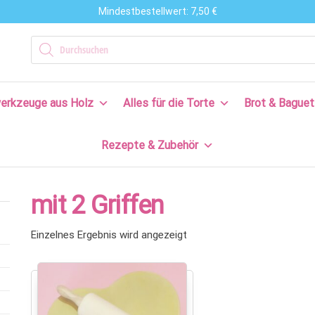
Mindestbestellwert: 7,50 €
n
Products search
en
erkzeuge aus Holz
Alles für die Torte
Brot & Baguet
s
Rezepte & Zubehör
en
n!
mit 2 Griffen
Einzelnes Ergebnis wird angezeigt