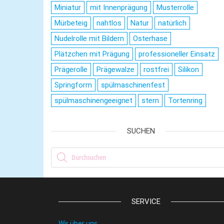
Miniatur
mit Innenprägung
Musterrolle
Mürbeteig
nahtlos
Natur
natürlich
Nudelrolle mit Bildern
Osterhase
Plätzchen mit Prägung
professioneller Einsatz
Prägerolle
Prägewalze
rostfrei
Silikon
Springform
spülmaschinenfest
spülmaschinengeeignet
stern
Tortenring
SUCHEN
Products search
SERVICE
Wir über uns