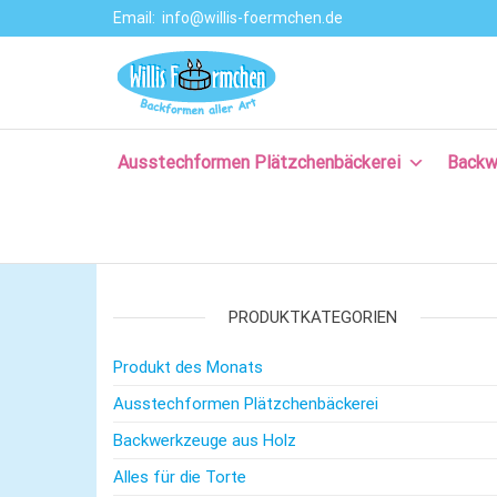
Email:
info@willis-foermchen.de
Willis Förmche
Online-Shop für
Ausstechformen
–
& Backformen.
Ausstechform
Große Auswahl
an
Ausstechformen Plätzchenbäckerei
Backw
– Backformen
Backprodukten
aller Art für da
für Plätzchen,
Torten, Brot-
Plätzchenback
und Baguette
– Komm backe
backen, für
Kuchen backen,
PRODUKTKATEGORIEN
mit Rezepten
und nützlichem
Produkt des Monats
Backzubehör.
Ausstechformen Plätzchenbäckerei
Backwerkzeuge aus Holz
Alles für die Torte