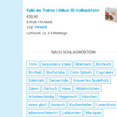
Kalle der Traktor | Silikon 3D Vollbackform
€
30,90
Enthält 19% MwSt.
zzgl.
Versand
Lieferzeit: ca. 3-4 Werktage
NACH SCHLAGWÖRTERN
1mm
besonders stabil
Birkmann
Brotkorb
Brotlaib
Buchstabe
Color Splash
Cupcakes
Edelstahl
Garniertülle
Graviertes Nudelholz
Gären
Gärtuch
Hase
Hildabrötchen
hitzebeständig
Hygienisch
Häschen
innen glatt
konisch
Kuchenheber
Laserdruck
lebensmittelecht
Lebkuchen
Marzipan