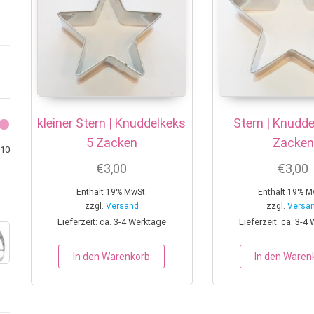
kleiner Stern | Knuddelkeks
Stern | Knudde
5 Zacken
Zacken
Min. Preis
Max. Preis
10
€
3,00
€
3,00
Enthält 19% MwSt.
Enthält 19% M
zzgl.
Versand
zzgl.
Versa
Lieferzeit: ca. 3-4 Werktage
Lieferzeit: ca. 3-4
In den Warenkorb
In den Waren