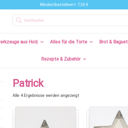
Mindestbestellwert: 7,50 €
n
Products search
en
erkzeuge aus Holz
Alles für die Torte
Brot & Baguet
s
Rezepte & Zubehör
en
n!
Patrick
Alle 4 Ergebnisse werden angezeigt