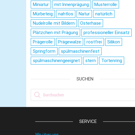
Miniatur
mit Innenprägung
Musterrolle
Mürbeteig
nahtlos
Natur
natürlich
Nudelrolle mit Bildern
Osterhase
Plätzchen mit Prägung
professioneller Einsatz
Prägerolle
Prägewalze
rostfrei
Silikon
Springform
spülmaschinenfest
spülmaschinengeeignet
stern
Tortenring
SUCHEN
Products search
SERVICE
Wir über uns