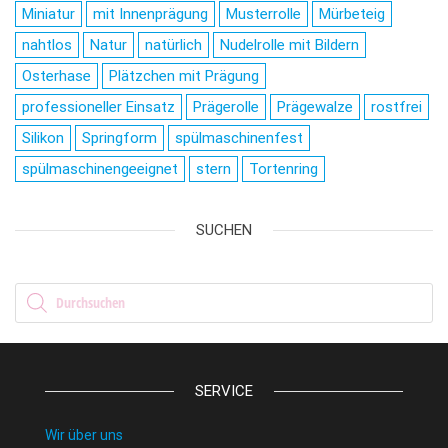
Miniatur
mit Innenprägung
Musterrolle
Mürbeteig
nahtlos
Natur
natürlich
Nudelrolle mit Bildern
Osterhase
Plätzchen mit Prägung
professioneller Einsatz
Prägerolle
Prägewalze
rostfrei
Silikon
Springform
spülmaschinenfest
spülmaschinengeeignet
stern
Tortenring
SUCHEN
Products search
SERVICE
Wir über uns