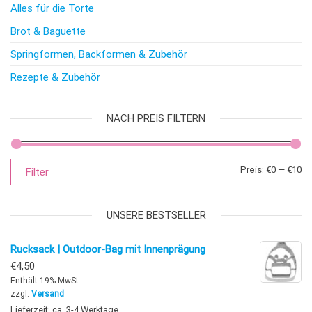
Alles für die Torte
Brot & Baguette
Springformen, Backformen & Zubehör
Rezepte & Zubehör
NACH PREIS FILTERN
Mi
Ma
Preis:
€0
—
€10
Filter
UNSERE BESTSELLER
Rucksack | Outdoor-Bag mit Innenprägung
€
4,50
Enthält 19% MwSt.
zzgl.
Versand
Lieferzeit: ca. 3-4 Werktage