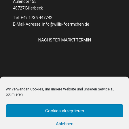
Aulendorf 55
48727 Billerbeck
Tel: +49 173 9447742
E-Mail-Adresse:
info@willis-foermchen.de
NÄCHSTER MARKTTERMIN
Wir verwenden Cookies, um unsere Website und unseren Service zu
optimieren.
Cookies akzeptieren
Ablehnen
© WILLIS FÖRMCHEN |
IMPRESSUM
|
DATENSCHUTZ
|
AGB
|