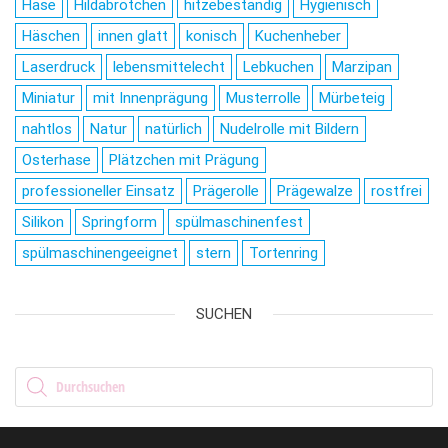
Hase
Hildabrötchen
hitzebeständig
Hygienisch
Häschen
innen glatt
konisch
Kuchenheber
Laserdruck
lebensmittelecht
Lebkuchen
Marzipan
Miniatur
mit Innenprägung
Musterrolle
Mürbeteig
nahtlos
Natur
natürlich
Nudelrolle mit Bildern
Osterhase
Plätzchen mit Prägung
professioneller Einsatz
Prägerolle
Prägewalze
rostfrei
Silikon
Springform
spülmaschinenfest
spülmaschinengeeignet
stern
Tortenring
SUCHEN
Products search