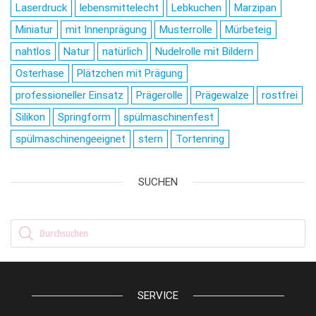
Laserdruck
lebensmittelecht
Lebkuchen
Marzipan
Miniatur
mit Innenprägung
Musterrolle
Mürbeteig
nahtlos
Natur
natürlich
Nudelrolle mit Bildern
Osterhase
Plätzchen mit Prägung
professioneller Einsatz
Prägerolle
Prägewalze
rostfrei
Silikon
Springform
spülmaschinenfest
spülmaschinengeeignet
stern
Tortenring
SUCHEN
Products search
SERVICE