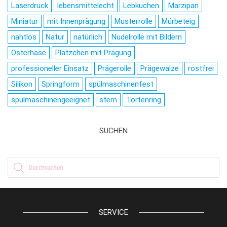
Laserdruck
lebensmittelecht
Lebkuchen
Marzipan
Miniatur
mit Innenprägung
Musterrolle
Mürbeteig
nahtlos
Natur
natürlich
Nudelrolle mit Bildern
Osterhase
Plätzchen mit Prägung
professioneller Einsatz
Prägerolle
Prägewalze
rostfrei
Silikon
Springform
spülmaschinenfest
spülmaschinengeeignet
stern
Tortenring
SUCHEN
Products search
SERVICE