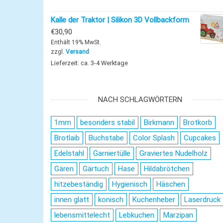
Kalle der Traktor | Silikon 3D Vollbackform
€
30,90
Enthält 19% MwSt.
zzgl.
Versand
Lieferzeit: ca. 3-4 Werktage
NACH SCHLAGWÖRTERN
1mm
besonders stabil
Birkmann
Brotkorb
Brotlaib
Buchstabe
Color Splash
Cupcakes
Edelstahl
Garniertülle
Graviertes Nudelholz
Gären
Gärtuch
Hase
Hildabrötchen
hitzebeständig
Hygienisch
Häschen
innen glatt
konisch
Kuchenheber
Laserdruck
lebensmittelecht
Lebkuchen
Marzipan