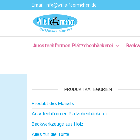
Email:
info@willis-foermchen.de
Willis Förmche
Online-Shop für
Ausstechformen
–
& Backformen.
Ausstechform
Große Auswahl
an
Ausstechformen Plätzchenbäckerei
Backw
– Backformen
Backprodukten
aller Art für da
für Plätzchen,
Torten, Brot-
Plätzchenback
und Baguette
– Komm backe
backen, für
Kuchen backen,
PRODUKTKATEGORIEN
mit Rezepten
und nützlichem
Produkt des Monats
Backzubehör.
Ausstechformen Plätzchenbäckerei
Backwerkzeuge aus Holz
Alles für die Torte