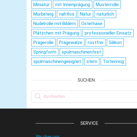
Miniatur
mit Innenprägung
Musterrolle
Mürbeteig
nahtlos
Natur
natürlich
Nudelrolle mit Bildern
Osterhase
Plätzchen mit Prägung
professioneller Einsatz
Prägerolle
Prägewalze
rostfrei
Silikon
Springform
spülmaschinenfest
spülmaschinengeeignet
stern
Tortenring
SUCHEN
Products search
SERVICE
Wir über uns