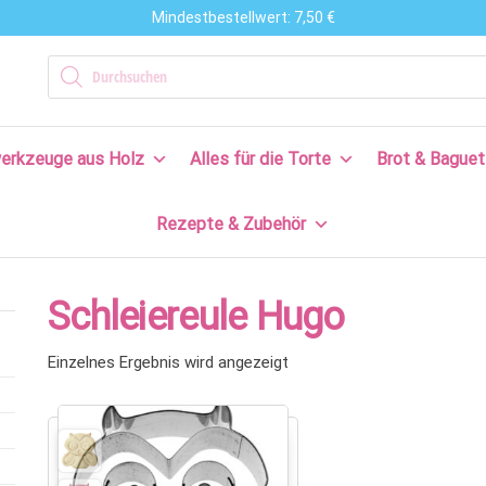
Mindestbestellwert: 7,50 €
n
Products search
en
erkzeuge aus Holz
Alles für die Torte
Brot & Baguet
s
Rezepte & Zubehör
en
n!
Schleiereule Hugo
Einzelnes Ergebnis wird angezeigt