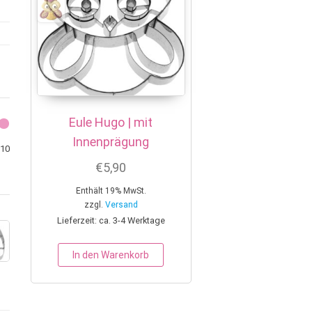
Eule Hugo | mit
Innenprägung
Min. Preis
Max. Preis
10
€
5,90
Enthält 19% MwSt.
zzgl.
Versand
Lieferzeit: ca. 3-4 Werktage
In den Warenkorb