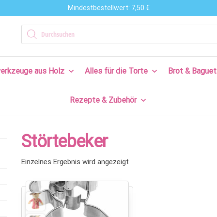
Mindestbestellwert: 7,50 €
n
Products search
en
erkzeuge aus Holz
Alles für die Torte
Brot & Baguet
s
Rezepte & Zubehör
en
n!
Störtebeker
Einzelnes Ergebnis wird angezeigt