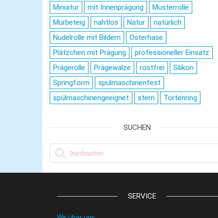
Miniatur
mit Innenprägung
Musterrolle
Mürbeteig
nahtlos
Natur
natürlich
Nudelrolle mit Bildern
Osterhase
Plätzchen mit Prägung
professioneller Einsatz
Prägerolle
Prägewalze
rostfrei
Silikon
Springform
spülmaschinenfest
spülmaschinengeeignet
stern
Tortenring
SUCHEN
Products search
SERVICE
Wir über uns