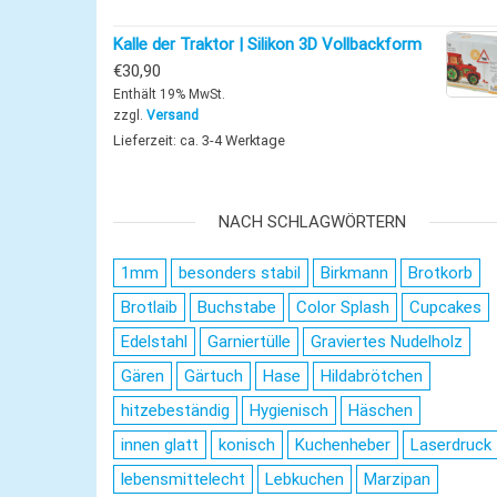
Kalle der Traktor | Silikon 3D Vollbackform
€
30,90
Enthält 19% MwSt.
zzgl.
Versand
Lieferzeit: ca. 3-4 Werktage
NACH SCHLAGWÖRTERN
1mm
besonders stabil
Birkmann
Brotkorb
Brotlaib
Buchstabe
Color Splash
Cupcakes
Edelstahl
Garniertülle
Graviertes Nudelholz
Gären
Gärtuch
Hase
Hildabrötchen
hitzebeständig
Hygienisch
Häschen
innen glatt
konisch
Kuchenheber
Laserdruck
lebensmittelecht
Lebkuchen
Marzipan