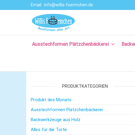
Email:
info@willis-foermchen.de
Willis Förmche
Online-Shop für
Ausstechformen
–
& Backformen.
Ausstechform
Große Auswahl
an
Ausstechformen Plätzchenbäckerei
Backw
– Backformen
Backprodukten
aller Art für da
für Plätzchen,
Torten, Brot-
Plätzchenback
und Baguette
– Komm backe
backen, für
Kuchen backen,
PRODUKTKATEGORIEN
mit Rezepten
und nützlichem
Produkt des Monats
Backzubehör.
Ausstechformen Plätzchenbäckerei
Backwerkzeuge aus Holz
Alles für die Torte