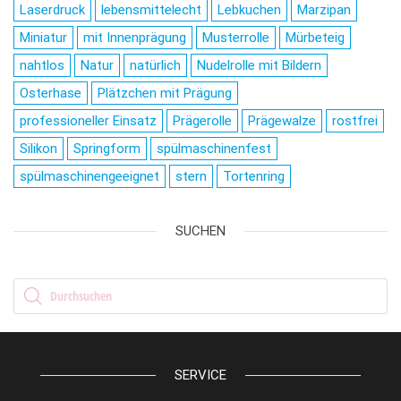
Laserdruck
lebensmittelecht
Lebkuchen
Marzipan
Miniatur
mit Innenprägung
Musterrolle
Mürbeteig
nahtlos
Natur
natürlich
Nudelrolle mit Bildern
Osterhase
Plätzchen mit Prägung
professioneller Einsatz
Prägerolle
Prägewalze
rostfrei
Silikon
Springform
spülmaschinenfest
spülmaschinengeeignet
stern
Tortenring
SUCHEN
Products search
SERVICE