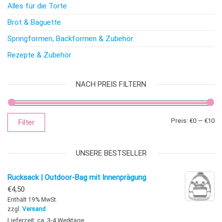
Alles für die Torte
Brot & Baguette
Springformen, Backformen & Zubehör
Rezepte & Zubehör
NACH PREIS FILTERN
Mi
Ma
Preis:
€0
—
€10
Filter
UNSERE BESTSELLER
Rucksack | Outdoor-Bag mit Innenprägung
€
4,50
Enthält 19% MwSt.
zzgl.
Versand
Lieferzeit: ca. 3-4 Werktage