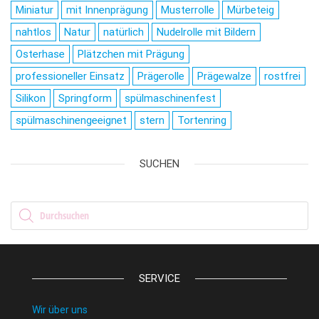
Miniatur
mit Innenprägung
Musterrolle
Mürbeteig
nahtlos
Natur
natürlich
Nudelrolle mit Bildern
Osterhase
Plätzchen mit Prägung
professioneller Einsatz
Prägerolle
Prägewalze
rostfrei
Silikon
Springform
spülmaschinenfest
spülmaschinengeeignet
stern
Tortenring
SUCHEN
Products search
SERVICE
Wir über uns