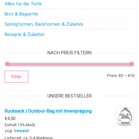
Alles für die Torte
Brot & Baguette
Springformen, Backformen & Zubehör
Rezepte & Zubehör
NACH PREIS FILTERN
Mi
Ma
Preis:
€0
—
€10
Filter
UNSERE BESTSELLER
Rucksack | Outdoor-Bag mit Innenprägung
€
4,50
Enthält 19% MwSt.
zzgl.
Versand
Lieferzeit: ca. 3-4 Werktage