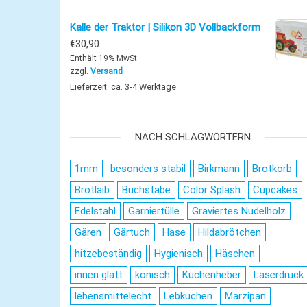
Kalle der Traktor | Silikon 3D Vollbackform
€
30,90
Enthält 19% MwSt.
zzgl.
Versand
Lieferzeit: ca. 3-4 Werktage
NACH SCHLAGWÖRTERN
1mm
besonders stabil
Birkmann
Brotkorb
Brotlaib
Buchstabe
Color Splash
Cupcakes
Edelstahl
Garniertülle
Graviertes Nudelholz
Gären
Gärtuch
Hase
Hildabrötchen
hitzebeständig
Hygienisch
Häschen
innen glatt
konisch
Kuchenheber
Laserdruck
lebensmittelecht
Lebkuchen
Marzipan