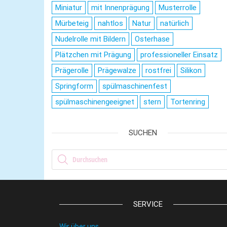
Miniatur
mit Innenprägung
Musterrolle
Mürbeteig
nahtlos
Natur
natürlich
Nudelrolle mit Bildern
Osterhase
Plätzchen mit Prägung
professioneller Einsatz
Prägerolle
Prägewalze
rostfrei
Silikon
Springform
spülmaschinenfest
spülmaschinengeeignet
stern
Tortenring
SUCHEN
Products search
SERVICE
Wir über uns