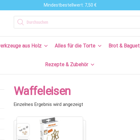
Mindestbestellwert: 7,50 €
n
Products search
en
erkzeuge aus Holz
Alles für die Torte
Brot & Baguet
s
Rezepte & Zubehör
en
n!
Waffeleisen
Einzelnes Ergebnis wird angezeigt