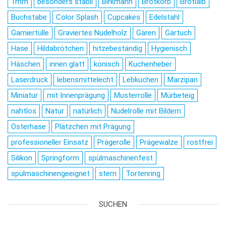
1mm
besonders stabil
Birkmann
Brotkorb
Brotlaib
Buchstabe
Color Splash
Cupcakes
Edelstahl
Garniertülle
Graviertes Nudelholz
Gären
Gärtuch
Hase
Hildabrötchen
hitzebeständig
Hygienisch
Häschen
innen glatt
konisch
Kuchenheber
Laserdruck
lebensmittelecht
Lebkuchen
Marzipan
Miniatur
mit Innenprägung
Musterrolle
Mürbeteig
nahtlos
Natur
natürlich
Nudelrolle mit Bildern
Osterhase
Plätzchen mit Prägung
professioneller Einsatz
Prägerolle
Prägewalze
rostfrei
Silikon
Springform
spülmaschinenfest
spülmaschinengeeignet
stern
Tortenring
SUCHEN