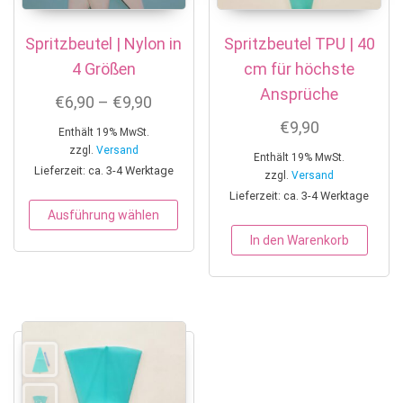
Spritzbeutel | Nylon in
Spritzbeutel TPU | 40
4 Größen
cm für höchste
Ansprüche
Preisspanne: €6,90 bis €9,90
€
6,90
–
€
9,90
€
9,90
Enthält 19% MwSt.
zzgl.
Versand
Enthält 19% MwSt.
Lieferzeit: ca. 3-4 Werktage
zzgl.
Versand
Lieferzeit: ca. 3-4 Werktage
Dieses Produkt weist mehrere Variant
Ausführung wählen
In den Warenkorb