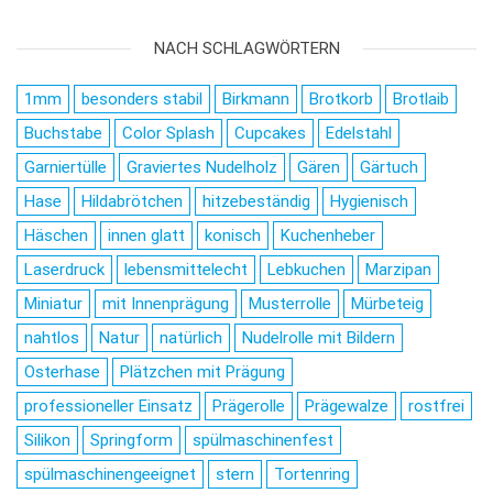
NACH SCHLAGWÖRTERN
1mm
besonders stabil
Birkmann
Brotkorb
Brotlaib
Buchstabe
Color Splash
Cupcakes
Edelstahl
Garniertülle
Graviertes Nudelholz
Gären
Gärtuch
Hase
Hildabrötchen
hitzebeständig
Hygienisch
Häschen
innen glatt
konisch
Kuchenheber
Laserdruck
lebensmittelecht
Lebkuchen
Marzipan
Miniatur
mit Innenprägung
Musterrolle
Mürbeteig
nahtlos
Natur
natürlich
Nudelrolle mit Bildern
Osterhase
Plätzchen mit Prägung
professioneller Einsatz
Prägerolle
Prägewalze
rostfrei
Silikon
Springform
spülmaschinenfest
spülmaschinengeeignet
stern
Tortenring