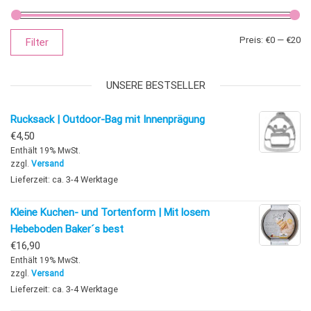
Mi
Ma
Preis:
€0
—
€20
Filter
UNSERE BESTSELLER
Rucksack | Outdoor-Bag mit Innenprägung
€
4,50
Enthält 19% MwSt.
zzgl.
Versand
Lieferzeit: ca. 3-4 Werktage
Kleine Kuchen- und Tortenform | Mit losem
Hebeboden Baker´s best
€
16,90
Enthält 19% MwSt.
zzgl.
Versand
Lieferzeit: ca. 3-4 Werktage